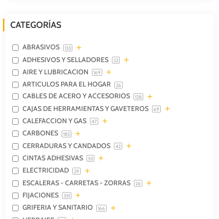
CATEGORÍAS
ABRASIVOS
133
ADHESIVOS Y SELLADORES
23
AIRE Y LUBRICACION
169
ARTICULOS PARA EL HOGAR
26
CABLES DE ACERO Y ACCESORIOS
128
CAJAS DE HERRAMIENTAS Y GAVETEROS
69
CALEFACCION Y GAS
47
CARBONES
185
CERRADURAS Y CANDADOS
42
CINTAS ADHESIVAS
53
ELECTRICIDAD
29
ESCALERAS - CARRETAS - ZORRAS
26
FIJACIONES
331
GRIFERIA Y SANITARIO
166