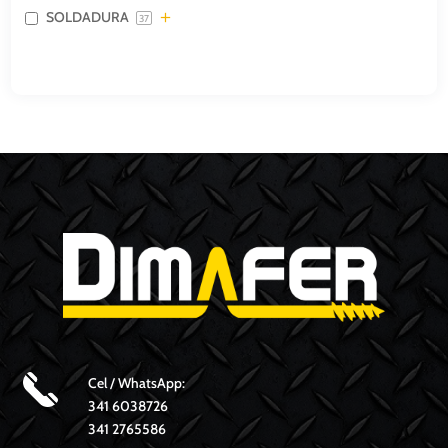
SOLDADURA
37
Cel / WhatsApp:
341 6038726
341 2765586