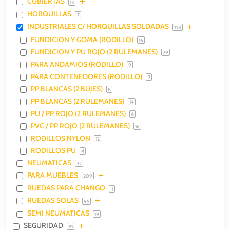
CUBIERTAS
13
HORQUILLAS
7
INDUSTRIALES C/ HORQUILLAS SOLDADAS
114
FUNDICION Y GOMA (RODILLO)
16
FUNDICION Y PU ROJO (2 RULEMANES)
29
PARA ANDAMIOS (RODILLO)
9
PARA CONTENEDORES (RODILLO)
2
PP BLANCAS (2 BUJES)
8
PP BLANCAS (2 RULEMANES)
14
PU / PP ROJO (2 RULEMANES)
4
PVC / PP ROJO (2 RULEMANES)
16
RODILLOS NYLON
12
RODILLOS PU
4
NEUMATICAS
32
PARA MUEBLES
209
RUEDAS PARA CHANGO
1
RUEDAS SOLAS
95
SEMI NEUMATICAS
19
SEGURIDAD
91