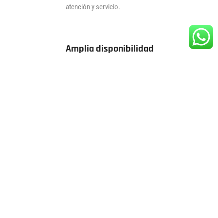
atención y servicio.
Amplia disponibilidad
Estamos disponibles para atender tus consultas y
resolver todas las dudas que puedas tener.
El mejor precio
Ofrecemos productos de calidad y contamos con
los mejores precios de la ciudad.