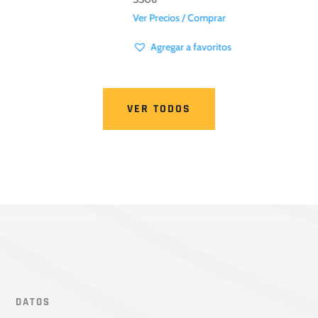
Ver Precios / Comprar
Ve
Agregar a favoritos
VER TODOS
DATOS