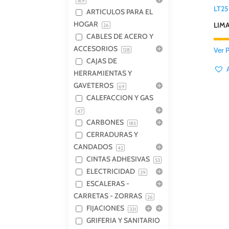
169
LT2
ARTICULOS PARA EL
HOGAR
LIM
26
CABLES DE ACERO Y
ACCESORIOS
Ver 
128
CAJAS DE
HERRAMIENTAS Y
GAVETEROS
69
CALEFACCION Y GAS
47
CARBONES
185
CERRADURAS Y
CANDADOS
42
CINTAS ADHESIVAS
53
ELECTRICIDAD
29
ESCALERAS -
CARRETAS - ZORRAS
26
FIJACIONES
331
GRIFERIA Y SANITARIO