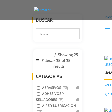
Inici
BUSCAR…
Showing 25
Filter products
- 28 of 28
LR3
results
LIM
CATEGORÍAS
Ver 
ABRASIVOS
133
ADHESIVOS Y
SELLADORES
23
AIRE Y LUBRICACION