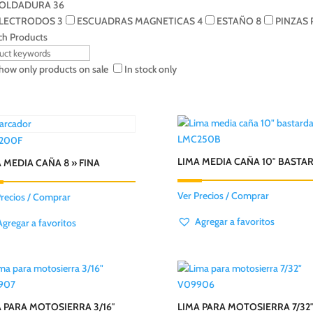
OLDADURA
36
LECTRODOS
3
ESCUADRAS MAGNETICAS
4
ESTAÑO
8
PINZAS
ch Products
how only products on sale
In stock only
LMC250B
200F
LIMA MEDIA CAÑA 10″ BASTA
 MEDIA CAÑA 8 » FINA
Ver Precios / Comprar
Precios / Comprar
Agregar a favoritos
Agregar a favoritos
907
V09906
 PARA MOTOSIERRA 3/16″
LIMA PARA MOTOSIERRA 7/32