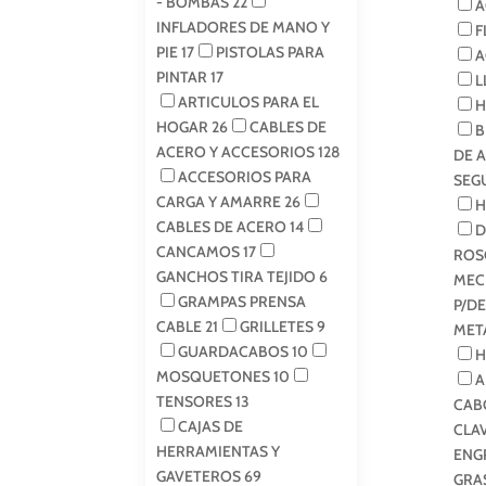
- BOMBAS
22
A
INFLADORES DE MANO Y
F
PIE
17
PISTOLAS PARA
A
PINTAR
17
L
ARTICULOS PARA EL
H
HOGAR
26
CABLES DE
B
ACERO Y ACCESORIOS
128
DE 
ACCESORIOS PARA
SEG
CARGA Y AMARRE
26
H
CABLES DE ACERO
14
D
CANCAMOS
17
ROS
GANCHOS TIRA TEJIDO
6
MEC
GRAMPAS PRENSA
P/D
CABLE
21
GRILLETES
9
MET
GUARDACABOS
10
H
MOSQUETONES
10
A
TENSORES
13
CAB
CAJAS DE
CLA
HERRAMIENTAS Y
ENG
GAVETEROS
69
GRA