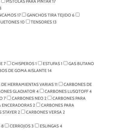
PISTOLAS PARA PINTAR
17
8
NCAMOS
17
GANCHOS TIRA TEJIDO
6
UETONES
10
TENSORES
13
RE
7
CHISPEROS
1
ESTUFAS
1
GAS BUTANO
BOS DE GOMA AISLANTE
14
 DE HERRAMIENTAS VARIAS
11
CARBONES DE
BONES GLADIATOR
4
CARBONES LUSQTOFF
4
BO
7
CARBONES NEO
2
CARBONES PARA
A ENCERADORAS
2
CARBONES PARA
 STAYER
2
CARBONES VERSA
2
S
8
CERROJOS
3
ESLINGAS
4