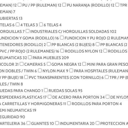
LEMAN)
12
PU / PP (RULEMAN)
12
PU NARANJA (RODILLO)
12
TPR
LEMAN)
7
UBIERTAS
13
 TELAS
6
4 TELAS
3
6 TELAS
4
ORQUILLAS
7
INDUSTRIALES C/ HORQUILLAS SOLDADAS
102
UNDICION Y GOMA (RODILLO)
16
FUNDICION Y PU ROJO (2 RULEMA
TENEDORES (RODILLO)
2
PP BLANCAS (2 BUJES)
8
PP BLANCAS (
PVC / PP ROJO (2 RULEMANES)
16
RODILLOS NYLON
12
RODILLOS
EUMATICAS
32
PARA MUEBLES
209
ICOLOR
21
CAMERAS
5
GOMA NEGRA
12
MINI PARA GRAN PESO
ON DOBLES / TWIN
6
NYLON MAX
9
PARA HOSPITALES (RULEMAN
/ PP (BUJE)
18
PVC TRANSPARENTES (CON TORNILLO)
6
TPR / PP (
LES / TWIN
8
UEDAS PARA CHANGO
1
RUEDAS SOLAS
95
ESPEDERAS PLASTICAS
17
DE ACERO PARA PORTON
34
DE NYLO
A CARRETILLAS Y HORMIGONERAS
11
RODILLOS PARA PORTON
4
EMI NEUMATICAS
19
EGURIDAD
90
ARTELERIA
36
GUANTES
10
INDUMENTARIA
20
PROTECCION 