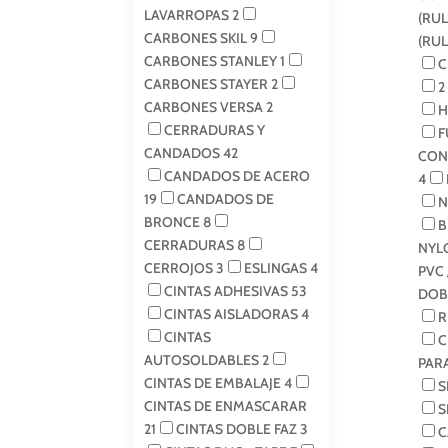
LAVARROPAS
2
(RU
CARBONES SKIL
9
(RU
CARBONES STANLEY
1
C
CARBONES STAYER
2
2
CARBONES VERSA
2
H
CERRADURAS Y
F
CANDADOS
42
CON
CANDADOS DE ACERO
4
19
CANDADOS DE
N
BRONCE
8
B
CERRADURAS
8
NYL
CERROJOS
3
ESLINGAS
4
PVC 
CINTAS ADHESIVAS
53
DOB
CINTAS AISLADORAS
4
R
CINTAS
C
AUTOSOLDABLES
2
PAR
CINTAS DE EMBALAJE
4
S
CINTAS DE ENMASCARAR
S
21
CINTAS DOBLE FAZ
3
C