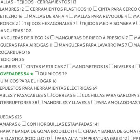
ALLAS - TEJIDOS - CERRAMIENTOS
112
LAMBRES
12
CERRAMIENTOS PLASTICOS
10
CINTA PARA CERCO
IETILENO
16
MALLAS DE RAFIA
4
MALLAS PARA REVOQUE
4
MA
BRONCE
2
TEJIDOS HEXAGONALES
7
TEJIDOS MEDIA SOMBRA
9
ANGUERAS
102
ANGUERAS DE RIEGO
26
MANGUERAS DE RIEGO A PRESION
7
MA
GUERAS PARA AIRE/GAS
11
MANGUERAS PARA LAVARROPAS
7
MA
ROCARBURO
16
EDICION
35
ALIBRES
3
CINTAS METRICAS
7
MANOMETROS
18
NIVELES
4
OVEDADES
54
QUIMICOS
29
UIMICOS PARA EL HOGAR
16
EPUESTOS PARA HERRAMIENTAS ELECTRICAS
69
ABLES Y PASACABLES
5
CORREAS
8
CUCHILLAS PARA GARLOPA
2
NTERRUPTORES
38
MANDRILES Y LLAVES
5
PARA AMOLADORAS
1
UEDAS
625
AMARAS
6
CON HORQUILLAS ESTAMPADAS
141
HAPA Y BANDA DE GOMA (RODILLO)
14
CHAPA Y BANDA DE GOMA 
A ELASTICA (RODILLO)
12
PARA ALTA TEMPERATURA (BUJE)
12
PP