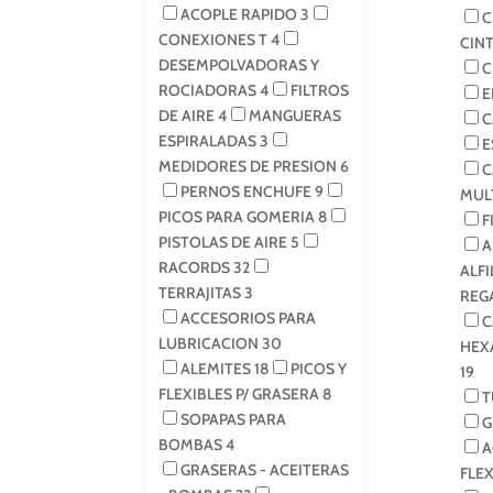
ACOPLE RAPIDO
3
C
CONEXIONES T
4
CIN
DESEMPOLVADORAS Y
C
ROCIADORAS
4
FILTROS
E
DE AIRE
4
MANGUERAS
C
ESPIRALADAS
3
E
MEDIDORES DE PRESION
6
C
PERNOS ENCHUFE
9
MUL
PICOS PARA GOMERIA
8
F
PISTOLAS DE AIRE
5
A
RACORDS
32
ALF
TERRAJITAS
3
REG
ACCESORIOS PARA
C
LUBRICACION
30
HEX
ALEMITES
18
PICOS Y
19
FLEXIBLES P/ GRASERA
8
T
SOPAPAS PARA
G
BOMBAS
4
A
GRASERAS - ACEITERAS
FLE