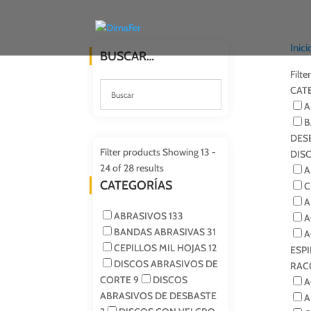
Inici
BUSCAR…
Filte
CAT
A
B
DES
Filter products
Showing 13 -
DIS
24 of 28 results
A
CATEGORÍAS
C
A
ABRASIVOS
133
A
BANDAS ABRASIVAS
31
A
CEPILLOS MIL HOJAS
12
ESP
DISCOS ABRASIVOS DE
RAC
CORTE
9
DISCOS
A
ABRASIVOS DE DESBASTE
A