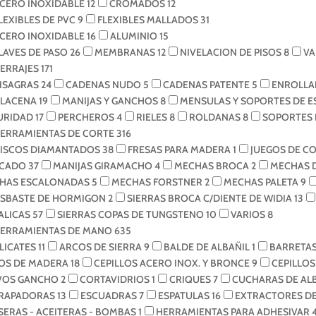
CERO INOXIDABLE
12
CROMADOS
12
LEXIBLES DE PVC
9
FLEXIBLES MALLADOS
31
CERO INOXIDABLE
16
ALUMINIO
15
LAVES DE PASO
26
MEMBRANAS
12
NIVELACION DE PISOS
8
VA
ERRAJES
171
ISAGRAS
24
CADENAS NUDO
5
CADENAS PATENTE
5
ENROLLA
ALACENA
19
MANIJAS Y GANCHOS
8
MENSULAS Y SOPORTES DE 
URIDAD
17
PERCHEROS
4
RIELES
8
ROLDANAS
8
SOPORTES 
ERRAMIENTAS DE CORTE
316
ISCOS DIAMANTADOS
38
FRESAS PARA MADERA
1
JUEGOS DE C
CADO
37
MANIJAS GIRAMACHO
4
MECHAS BROCA
2
MECHAS 
HAS ESCALONADAS
5
MECHAS FORSTNER
2
MECHAS PALETA
9
ESBASTE DE HORMIGON
2
SIERRAS BROCA C/DIENTE DE WIDIA
13
ALICAS
57
SIERRAS COPAS DE TUNGSTENO
10
VARIOS
8
ERRAMIENTAS DE MANO
635
LICATES
11
ARCOS DE SIERRA
9
BALDE DE ALBAÑIL
1
BARRETAS
OS DE MADERA
18
CEPILLOS ACERO INOX. Y BRONCE
9
CEPILLO
VOS GANCHO
2
CORTAVIDRIOS
1
CRIQUES
7
CUCHARAS DE AL
RAPADORAS
13
ESCUADRAS
7
ESPATULAS
16
EXTRACTORES D
SERAS - ACEITERAS - BOMBAS
1
HERRAMIENTAS PARA ADHESIVAR