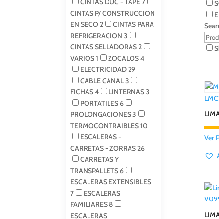
CINTAS DUC - TAPE
7
S
CINTAS P/ CONSTRUCCION
E
EN SECO
2
CINTAS PARA
Sear
REFRIGERACION
3
CINTAS SELLADORAS
2
S
VARIOS
1
ZOCALOS
4
ELECTRICIDAD
29
CABLE CANAL
3
FICHAS
4
LINTERNAS
3
LMC
PORTATILES
6
LIMA
PROLONGACIONES
3
TERMOCONTRAIBLES
10
ESCALERAS -
Ver 
CARRETAS - ZORRAS
26
CARRETAS Y
TRANSPALLETS
6
ESCALERAS EXTENSIBLES
7
ESCALERAS
V09
FAMILIARES
8
LIMA
ESCALERAS