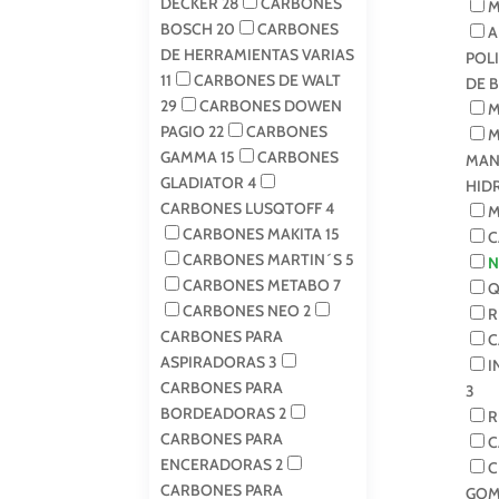
DECKER
28
CARBONES
M
BOSCH
20
CARBONES
A
DE HERRAMIENTAS VARIAS
POL
11
CARBONES DE WALT
DE 
29
CARBONES DOWEN
M
PAGIO
22
CARBONES
M
GAMMA
15
CARBONES
MAN
GLADIATOR
4
HID
CARBONES LUSQTOFF
4
M
CARBONES MAKITA
15
C
CARBONES MARTIN´S
5
N
CARBONES METABO
7
Q
CARBONES NEO
2
R
CARBONES PARA
C
ASPIRADORAS
3
I
CARBONES PARA
3
BORDEADORAS
2
R
CARBONES PARA
C
ENCERADORAS
2
C
CARBONES PARA
GOM