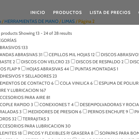
INICIO
PRODUCTOS
LISTA DE PRECIOS
o
/
HERRAMIENTAS DE MANO
/
LIMAS
/ Página 2
r products
Showing 13 - 24 of 28 results
EGORÍAS
BRASIVOS
133
ANDAS ABRASIVAS
31
CEPILLOS MIL HOJAS
12
DISCOS ABRASIVO
BASTE
2
DISCOS CON VELCRO
23
DISCOS DE RESPALDO
2
DIS
COS FLAP
9
HOJAS ABRASIVAS
44
PUNTAS MONTADAS
1
DHESIVOS Y SELLADORES
23
EMENTOS DE CONTACTO
6
COLA VINILICA
6
ESPUMA DE POLIU
IRE Y LUBRICACION
167
CCESORIOS PARA AIRE
81
COPLE RAPIDO
3
CONEXIONES T
4
DESEMPOLVADORAS Y ROCI
IRALADAS
3
MEDIDORES DE PRESION
6
PERNOS ENCHUFE
9
P
ORDS
32
TERRAJITAS
3
CCESORIOS PARA LUBRICACION
30
LEMITES
18
PICOS Y FLEXIBLES P/ GRASERA
8
SOPAPAS PARA BO