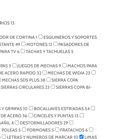
RIOS
13
DOR DE CORTINA
1
ESQUINEROS Y SOPORTES
ESTANTE
49
MOTONES
12
PASADORES DE
PARA TV
6
TACHAS Y TACHUELAS
5
OPAS
3
JUEGOS DE MECHAS
9
MACHOS PARA
DE ACERO RAPIDO
32
MECHAS DE WIDIA
23
MECHAS SDS PLUS
38
SIERRA COPA
SIERRAS CIRCULARES
23
SIERRAS COPA BI-
 Y GRINFAS
10
BOCALLAVES ESTRIADAS
54
S DE ACERO
36
CINCELES Y PUNTAS
13
BAÑIL
4
DESTORNILLADORES
29
E POLEAS
5
FORMONES
5
FRATACHOS
6
4
LETRAS Y NUMEROS DE MARCAR
10
LIMAS