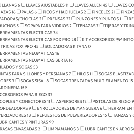
LLANAS
6
LLAVES AJUSTABLES
11
LLAVES ALLEN
45
LLAVES C
AZAS
16
PALAS
6
PICOS Y HACHUELAS
2
PINCELES
21
PINZA
ZADORAS/CHOCLAS
2
PRENSAS
22
PUNZONES Y PUNTOS
11
R
RUCHOS
5
SOPAPA PARA VIDRIOS
2
TENAZAS
7
TIJERAS Y TRI
ERRAMIENTAS ELECTRICAS
74
ERRAMIENTAS ELECTRICAS FOX PRO
28
KIT ACCESORIOS P/MINI
CTRICAS FOX PRO
45
SOLDADORAS KITANA
0
ERRAMIENTAS NEUMATICAS
16
ERRAMIENTAS NEUMATICAS BERTA
16
ILADOS Y SOGAS
53
INTAS PARA SILLONES Y PERSIANAS
7
HILOS
11
SOGAS ELASTIZA
ORES
3
SOGAS SISAL
8
SOGAS TRENZADAS MULTIFILAMENTO
15
ARDINERIA
159
CCESORIOS PARA RIEGO
32
COPLES Y CONECTORES
11
ASPERSORES
12
PISTOLAS DE RIEGO
9
ORDEADORAS
9
ENROLLADORES DE MANGUERA
6
HERRAMIENT
VERIZADORES
18
REPUESTOS DE PULVERIZADORES
15
TANZAS Y
UBRICANTES Y PINTURAS
99
RASAS ENVASADAS
21
LIMPIAMANOS
3
LUBRICANTES EN AERO