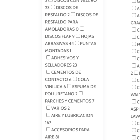
2
DISCOS CON VELCRO
G
23
DISCOS DE
A
RESPALDO
2
DISCOS DE
A
RESPALDO PARA
GRA
AMOLADORAS
0
C
DISCOS FLAP
9
HOJAS
C
ABRASIVAS
44
PUNTAS
F
MONTADAS
1
C
ADHESIVOS Y
C
SELLADORES
23
A
CEMENTOS DE
2
CONTACTO
6
COLA
C
VINILICA
6
ESPUMA DE
C
POLIURETANO
2
WAL
PARCHES Y CEMENTOS
7
C
VARIOS
2
ASP
AIRE Y LUBRICACION
LAV
167
C
ACCESORIOS PARA
C
AIRE
81
C