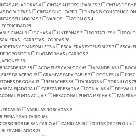
INTAS AISLADORAS
4
CINTAS AUTOSOLDABLES
2
CINTAS DE EM
TAS DOBLE FAZ
3
CINTAS DUC - TAPE
7
CINTAS P/ CONSTRUCCIO
INTAS SELLADORAS
2
VARIOS
1
ZOCALOS
4
LECTRICIDAD
29
ABLE CANAL
3
FICHAS
4
LINTERNAS
3
PORTATILES
6
PROLO
SCALERAS - CARRETAS - ZORRAS
26
ARRETAS Y TRANSPALLETS
6
ESCALERAS EXTENSIBLES
7
ESCALE
TIPROPOSITO
3
PLATAFORMAS / CARROS
2
IJACIONES
331
BRAZADERAS
35
ACOMPLES CAMLOCK
45
ARANDELAS
1
BOCA
ILERES DE ACERO
12
GRAMPAS PARA CABLE
2
PITONES
24
PREC
ATONES DE GOMA
13
REMACHES
35
TARUGOS
6
TORNILLOS
7
ABEZA FIJADORA
1
CABEZA FRESADA
6
CON ALAS
4
DRYWALL 
AGONAL PUNTA AGUJA
3
HEXAGONAL PUNTA MECHA
8
PAN FRA
UERCAS
10
VARILLAS ROSCADAS
9
RIFERIA Y SANITARIO
163
CCESORIOS DE SANITARIO
6
CANILLAS
15
CINTAS DE TEFLON
9
XIBLES ANILLADOS
24