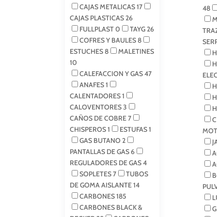
CAJAS METALICAS
17
48
CAJAS PLASTICAS
26
M
FULLPLAST
0
TAYG
26
TRA
COFRES Y BAULES
8
SER
ESTUCHES
8
MALETINES
H
10
H
CALEFACCION Y GAS
47
ELE
ANAFES
1
H
CALENTADORES
1
H
CALOVENTORES
3
H
CAÑOS DE COBRE
7
C
CHISPEROS
1
ESTUFAS
1
MOT
GAS BUTANO
2
J
PANTALLAS DE GAS
6
A
REGULADORES DE GAS
4
A
SOPLETES
7
TUBOS
B
DE GOMA AISLANTE
14
PUL
CARBONES
185
L
CARBONES BLACK &
G