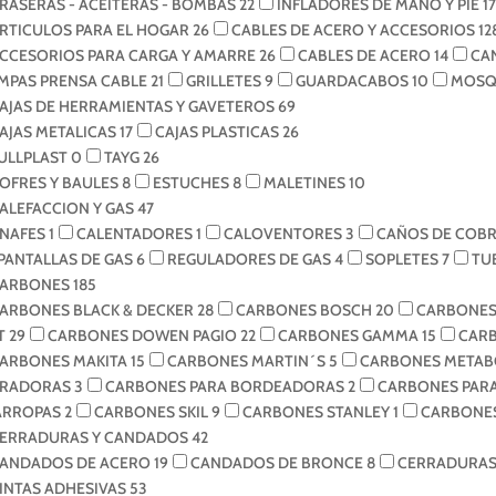
RASERAS - ACEITERAS - BOMBAS
22
INFLADORES DE MANO Y PIE
17
RTICULOS PARA EL HOGAR
26
CABLES DE ACERO Y ACCESORIOS
12
CCESORIOS PARA CARGA Y AMARRE
26
CABLES DE ACERO
14
CA
MPAS PRENSA CABLE
21
GRILLETES
9
GUARDACABOS
10
MOSQ
AJAS DE HERRAMIENTAS Y GAVETEROS
69
AJAS METALICAS
17
CAJAS PLASTICAS
26
ULLPLAST
0
TAYG
26
OFRES Y BAULES
8
ESTUCHES
8
MALETINES
10
ALEFACCION Y GAS
47
NAFES
1
CALENTADORES
1
CALOVENTORES
3
CAÑOS DE COB
PANTALLAS DE GAS
6
REGULADORES DE GAS
4
SOPLETES
7
TU
ARBONES
185
ARBONES BLACK & DECKER
28
CARBONES BOSCH
20
CARBONES
T
29
CARBONES DOWEN PAGIO
22
CARBONES GAMMA
15
CAR
ARBONES MAKITA
15
CARBONES MARTIN´S
5
CARBONES META
IRADORAS
3
CARBONES PARA BORDEADORAS
2
CARBONES PAR
ARROPAS
2
CARBONES SKIL
9
CARBONES STANLEY
1
CARBONES
ERRADURAS Y CANDADOS
42
ANDADOS DE ACERO
19
CANDADOS DE BRONCE
8
CERRADURA
INTAS ADHESIVAS
53