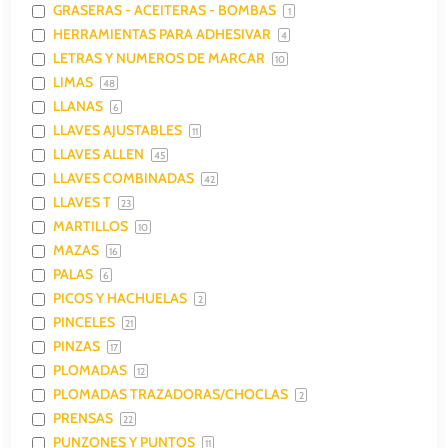
GRASERAS - ACEITERAS - BOMBAS
1
HERRAMIENTAS PARA ADHESIVAR
4
LETRAS Y NUMEROS DE MARCAR
10
LIMAS
48
LLANAS
6
LLAVES AJUSTABLES
11
LLAVES ALLEN
45
LLAVES COMBINADAS
42
LLAVES T
23
MARTILLOS
10
MAZAS
16
PALAS
6
PICOS Y HACHUELAS
2
PINCELES
21
PINZAS
17
PLOMADAS
12
PLOMADAS TRAZADORAS/CHOCLAS
2
PRENSAS
22
PUNZONES Y PUNTOS
11