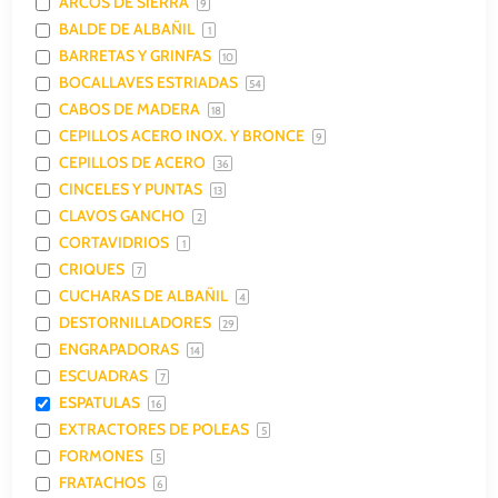
ARCOS DE SIERRA
9
BALDE DE ALBAÑIL
1
BARRETAS Y GRINFAS
10
BOCALLAVES ESTRIADAS
54
CABOS DE MADERA
18
CEPILLOS ACERO INOX. Y BRONCE
9
CEPILLOS DE ACERO
36
CINCELES Y PUNTAS
13
CLAVOS GANCHO
2
CORTAVIDRIOS
1
CRIQUES
7
CUCHARAS DE ALBAÑIL
4
DESTORNILLADORES
29
ENGRAPADORAS
14
ESCUADRAS
7
ESPATULAS
16
EXTRACTORES DE POLEAS
5
FORMONES
5
FRATACHOS
6