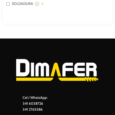
SOLDADURA
37
Cel / WhatsApp:
341 6038726
341 2765586