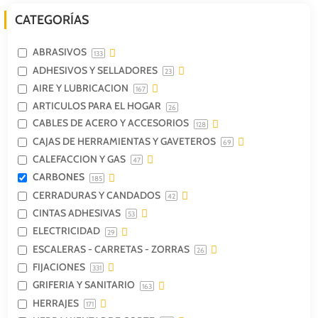
CATEGORÍAS
ABRASIVOS
133
ADHESIVOS Y SELLADORES
23
AIRE Y LUBRICACION
167
ARTICULOS PARA EL HOGAR
26
CABLES DE ACERO Y ACCESORIOS
128
CAJAS DE HERRAMIENTAS Y GAVETEROS
69
CALEFACCION Y GAS
47
CARBONES
185
CERRADURAS Y CANDADOS
42
CINTAS ADHESIVAS
53
ELECTRICIDAD
29
ESCALERAS - CARRETAS - ZORRAS
26
FIJACIONES
331
GRIFERIA Y SANITARIO
163
HERRAJES
171