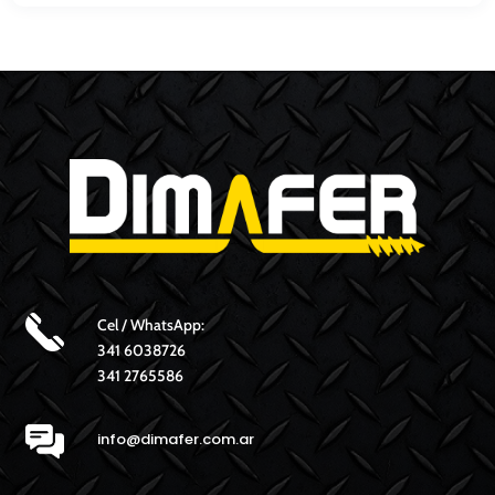
Cel / WhatsApp:
341 6038726
341 2765586
info@dimafer.com.ar