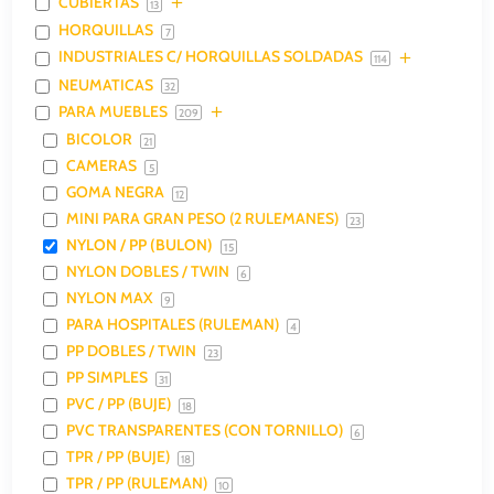
CUBIERTAS
13
HORQUILLAS
7
INDUSTRIALES C/ HORQUILLAS SOLDADAS
114
NEUMATICAS
32
PARA MUEBLES
209
BICOLOR
21
CAMERAS
5
GOMA NEGRA
12
MINI PARA GRAN PESO (2 RULEMANES)
23
NYLON / PP (BULON)
15
NYLON DOBLES / TWIN
6
NYLON MAX
9
PARA HOSPITALES (RULEMAN)
4
PP DOBLES / TWIN
23
PP SIMPLES
31
PVC / PP (BUJE)
18
PVC TRANSPARENTES (CON TORNILLO)
6
TPR / PP (BUJE)
18
TPR / PP (RULEMAN)
10