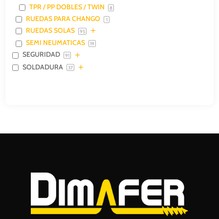
TPR / PP DOBLES / TWIN
8
RUEDAS PARA CHANGO
1
RUEDAS SOLAS
95
SEMI NEUMATICAS
19
SEGURIDAD
91
SOLDADURA
37