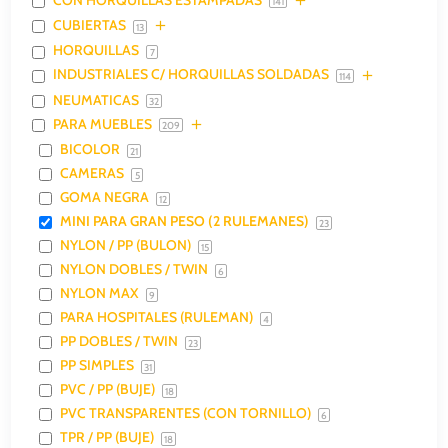
141
CUBIERTAS
13
HORQUILLAS
7
INDUSTRIALES C/ HORQUILLAS SOLDADAS
114
NEUMATICAS
32
PARA MUEBLES
209
BICOLOR
21
CAMERAS
5
GOMA NEGRA
12
MINI PARA GRAN PESO (2 RULEMANES)
23
NYLON / PP (BULON)
15
NYLON DOBLES / TWIN
6
NYLON MAX
9
PARA HOSPITALES (RULEMAN)
4
PP DOBLES / TWIN
23
PP SIMPLES
31
PVC / PP (BUJE)
18
PVC TRANSPARENTES (CON TORNILLO)
6
TPR / PP (BUJE)
18