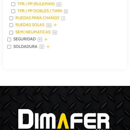
TPR / PP (RULEMAN)
10
TPR / PP DOBLES / TWIN
8
RUEDAS PARA CHANGO
1
RUEDAS SOLAS
95
SEMI NEUMATICAS
19
SEGURIDAD
91
SOLDADURA
37