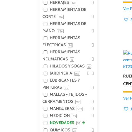
HERRAJES
170
Ver 
HERRAMIENTAS DE
CORTE
316
HERRAMIENTAS DE
MANO
636
HERRAMIENTAS
ELECTRICAS
74
HERRAMIENTAS
NEUMATICAS
16
HILADOS Y SOGAS
KT23
53
JARDINERIA
159
RUE
LUBRICANTES Y
CEN
PINTURAS
99
MALLAS - TEJIDOS -
Ver 
CERRAMIENTOS
112
MANGUERAS
102
MEDICION
35
NOVEDADES
35
QUIMICOS
29