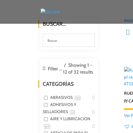
Inici
BUSCAR…
Showing 1 -
Filter products
12 of 32 results
CATEGORÍAS
KT2
RUE
ABRASIVOS
133
P/ 
ADHESIVOS Y
SELLADORES
23
Ver 
AIRE Y LUBRICACION
169