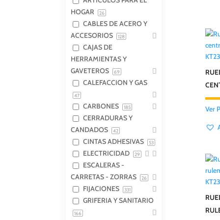
ARTICULOS PARA EL
HOGAR
26
CABLES DE ACERO Y
ACCESORIOS
128
CAJAS DE
KT2
HERRAMIENTAS Y
GAVETEROS
RUE
69
CALEFACCION Y GAS
CEN
47
CARBONES
185
Ver 
CERRADURAS Y
CANDADOS
42
CINTAS ADHESIVAS
53
ELECTRICIDAD
29
ESCALERAS -
CARRETAS - ZORRAS
26
KT2
FIJACIONES
331
RUED
GRIFERIA Y SANITARIO
RULE
166