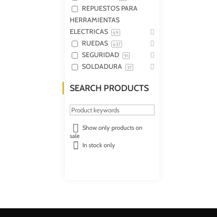
REPUESTOS PARA
HERRAMIENTAS
ELECTRICAS
69
RUEDAS
637
SEGURIDAD
91
SOLDADURA
37
SEARCH PRODUCTS
Show only products on
sale
In stock only