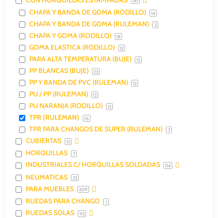
141
CHAPA Y BANDA DE GOMA (RODILLO)
14
CHAPA Y BANDA DE GOMA (RULEMAN)
3
CHAPA Y GOMA (RODILLO)
18
GOMA ELASTICA (RODILLO)
12
PARA ALTA TEMPERATURA (BUJE)
12
PP BLANCAS (BUJE)
23
PP Y BANDA DE PVC (RULEMAN)
12
PU / PP (RULEMAN)
12
PU NARANJA (RODILLO)
12
TPR (RULEMAN)
16
TPR PARA CHANGOS DE SUPER (RULEMAN)
7
CUBIERTAS
13
HORQUILLAS
7
INDUSTRIALES C/ HORQUILLAS SOLDADAS
114
NEUMATICAS
32
PARA MUEBLES
209
RUEDAS PARA CHANGO
1
RUEDAS SOLAS
95