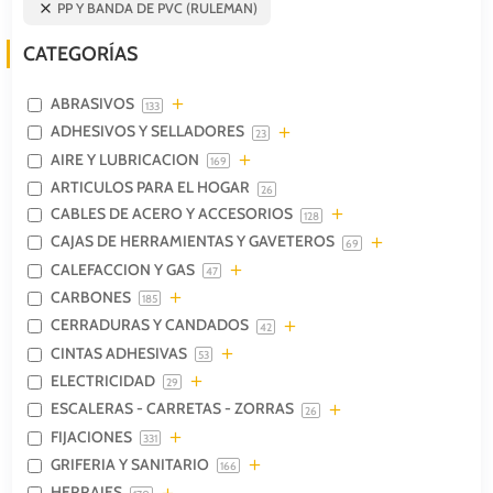
PP Y BANDA DE PVC (RULEMAN)
CATEGORÍAS
ABRASIVOS
133
ADHESIVOS Y SELLADORES
23
AIRE Y LUBRICACION
169
ARTICULOS PARA EL HOGAR
26
CABLES DE ACERO Y ACCESORIOS
128
CAJAS DE HERRAMIENTAS Y GAVETEROS
69
CALEFACCION Y GAS
47
CARBONES
185
CERRADURAS Y CANDADOS
42
CINTAS ADHESIVAS
53
ELECTRICIDAD
29
ESCALERAS - CARRETAS - ZORRAS
26
FIJACIONES
331
GRIFERIA Y SANITARIO
166
HERRAJES