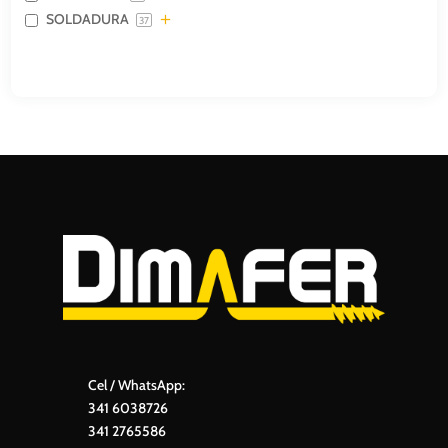
SOLDADURA
37
Cel / WhatsApp:
341 6038726
341 2765586