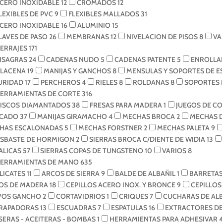
CERO INOXIDABLE
12
CROMADOS
12
LEXIBLES DE PVC
9
FLEXIBLES MALLADOS
31
CERO INOXIDABLE
16
ALUMINIO
15
LAVES DE PASO
26
MEMBRANAS
12
NIVELACION DE PISOS
8
VA
ERRAJES
171
ISAGRAS
24
CADENAS NUDO
5
CADENAS PATENTE
5
ENROLLA
ALACENA
19
MANIJAS Y GANCHOS
8
MENSULAS Y SOPORTES DE 
URIDAD
17
PERCHEROS
4
RIELES
8
ROLDANAS
8
SOPORTES 
ERRAMIENTAS DE CORTE
316
ISCOS DIAMANTADOS
38
FRESAS PARA MADERA
1
JUEGOS DE C
CADO
37
MANIJAS GIRAMACHO
4
MECHAS BROCA
2
MECHAS 
HAS ESCALONADAS
5
MECHAS FORSTNER
2
MECHAS PALETA
9
ESBASTE DE HORMIGON
2
SIERRAS BROCA C/DIENTE DE WIDIA
13
ALICAS
57
SIERRAS COPAS DE TUNGSTENO
10
VARIOS
8
ERRAMIENTAS DE MANO
635
LICATES
11
ARCOS DE SIERRA
9
BALDE DE ALBAÑIL
1
BARRETAS
OS DE MADERA
18
CEPILLOS ACERO INOX. Y BRONCE
9
CEPILLO
VOS GANCHO
2
CORTAVIDRIOS
1
CRIQUES
7
CUCHARAS DE AL
RAPADORAS
13
ESCUADRAS
7
ESPATULAS
16
EXTRACTORES D
SERAS - ACEITERAS - BOMBAS
1
HERRAMIENTAS PARA ADHESIVAR