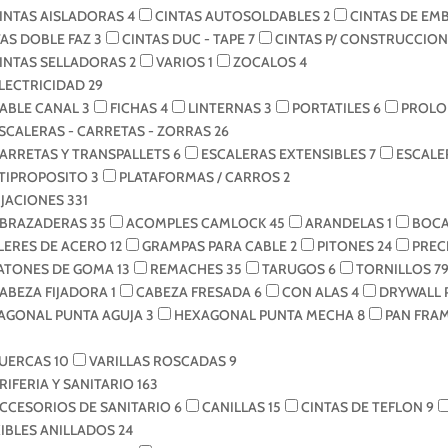
INTAS AISLADORAS
4
CINTAS AUTOSOLDABLES
2
CINTAS DE EM
TAS DOBLE FAZ
3
CINTAS DUC - TAPE
7
CINTAS P/ CONSTRUCCIO
INTAS SELLADORAS
2
VARIOS
1
ZOCALOS
4
LECTRICIDAD
29
ABLE CANAL
3
FICHAS
4
LINTERNAS
3
PORTATILES
6
PROLO
SCALERAS - CARRETAS - ZORRAS
26
ARRETAS Y TRANSPALLETS
6
ESCALERAS EXTENSIBLES
7
ESCALE
TIPROPOSITO
3
PLATAFORMAS / CARROS
2
IJACIONES
331
BRAZADERAS
35
ACOMPLES CAMLOCK
45
ARANDELAS
1
BOCA
ILERES DE ACERO
12
GRAMPAS PARA CABLE
2
PITONES
24
PREC
ATONES DE GOMA
13
REMACHES
35
TARUGOS
6
TORNILLOS
7
ABEZA FIJADORA
1
CABEZA FRESADA
6
CON ALAS
4
DRYWALL 
AGONAL PUNTA AGUJA
3
HEXAGONAL PUNTA MECHA
8
PAN FRA
UERCAS
10
VARILLAS ROSCADAS
9
RIFERIA Y SANITARIO
163
CCESORIOS DE SANITARIO
6
CANILLAS
15
CINTAS DE TEFLON
9
XIBLES ANILLADOS
24