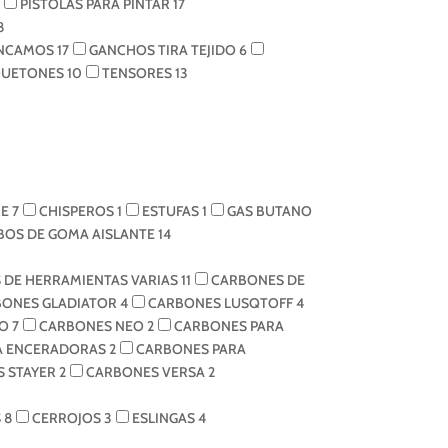
PISTOLAS PARA PINTAR
17
8
NCAMOS
17
GANCHOS TIRA TEJIDO
6
UETONES
10
TENSORES
13
RE
7
CHISPEROS
1
ESTUFAS
1
GAS BUTANO
BOS DE GOMA AISLANTE
14
 DE HERRAMIENTAS VARIAS
11
CARBONES DE
BONES GLADIATOR
4
CARBONES LUSQTOFF
4
BO
7
CARBONES NEO
2
CARBONES PARA
A ENCERADORAS
2
CARBONES PARA
 STAYER
2
CARBONES VERSA
2
S
8
CERROJOS
3
ESLINGAS
4