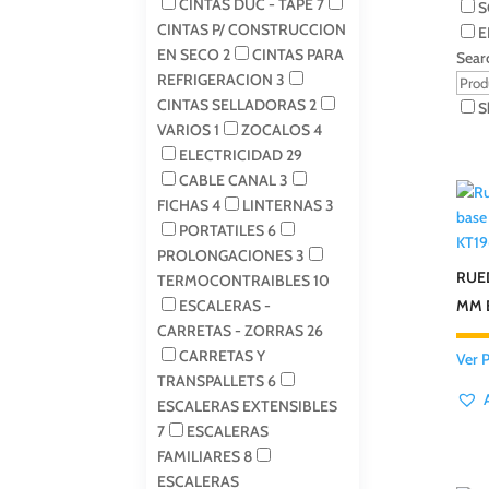
CINTAS DUC - TAPE
7
S
CINTAS P/ CONSTRUCCION
E
EN SECO
2
CINTAS PARA
Sear
REFRIGERACION
3
CINTAS SELLADORAS
2
S
VARIOS
1
ZOCALOS
4
ELECTRICIDAD
29
CABLE CANAL
3
FICHAS
4
LINTERNAS
3
PORTATILES
6
KT19
PROLONGACIONES
3
RUE
TERMOCONTRAIBLES
10
ESCALERAS -
MM B
CARRETAS - ZORRAS
26
CARRETAS Y
Ver 
TRANSPALLETS
6
ESCALERAS EXTENSIBLES
7
ESCALERAS
FAMILIARES
8
ESCALERAS