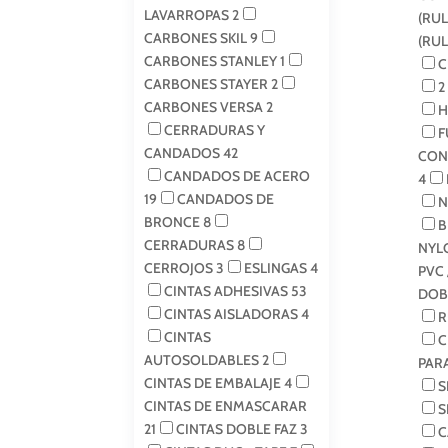
LAVARROPAS
2
(RU
CARBONES SKIL
9
(RU
CARBONES STANLEY
1
C
CARBONES STAYER
2
2
CARBONES VERSA
2
H
CERRADURAS Y
F
CANDADOS
42
CON
CANDADOS DE ACERO
4
19
CANDADOS DE
N
BRONCE
8
B
CERRADURAS
8
NYL
CERROJOS
3
ESLINGAS
4
PVC 
CINTAS ADHESIVAS
53
DOB
CINTAS AISLADORAS
4
R
CINTAS
C
AUTOSOLDABLES
2
PAR
CINTAS DE EMBALAJE
4
S
CINTAS DE ENMASCARAR
S
21
CINTAS DOBLE FAZ
3
C