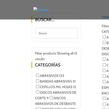
Inici
BUSCAR…
Filte
CAT
A
B
DES
Filter products
Showing all 12
DIS
results
A
CATEGORÍAS
C
A
ABRASIVOS
133
A
BANDAS ABRASIVAS
31
A
CEPILLOS MIL HOJAS
12
ESP
DISCOS ABRASIVOS DE
RAC
CORTE
9
DISCOS
A
ABRASIVOS DE DESBASTE
A