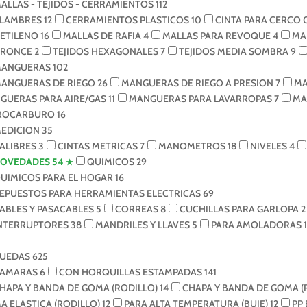
ALLAS - TEJIDOS - CERRAMIENTOS
112
LAMBRES
12
CERRAMIENTOS PLASTICOS
10
CINTA PARA CERCO
IETILENO
16
MALLAS DE RAFIA
4
MALLAS PARA REVOQUE
4
MA
BRONCE
2
TEJIDOS HEXAGONALES
7
TEJIDOS MEDIA SOMBRA
9
ANGUERAS
102
ANGUERAS DE RIEGO
26
MANGUERAS DE RIEGO A PRESION
7
MA
GUERAS PARA AIRE/GAS
11
MANGUERAS PARA LAVARROPAS
7
MA
ROCARBURO
16
EDICION
35
ALIBRES
3
CINTAS METRICAS
7
MANOMETROS
18
NIVELES
4
OVEDADES
54
QUIMICOS
29
UIMICOS PARA EL HOGAR
16
EPUESTOS PARA HERRAMIENTAS ELECTRICAS
69
ABLES Y PASACABLES
5
CORREAS
8
CUCHILLAS PARA GARLOPA
2
NTERRUPTORES
38
MANDRILES Y LLAVES
5
PARA AMOLADORAS
1
UEDAS
625
AMARAS
6
CON HORQUILLAS ESTAMPADAS
141
HAPA Y BANDA DE GOMA (RODILLO)
14
CHAPA Y BANDA DE GOMA 
A ELASTICA (RODILLO)
12
PARA ALTA TEMPERATURA (BUJE)
12
PP