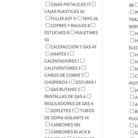
CAJAS METALICAS
17
48
CAJAS PLASTICAS
26
M
FULLPLAST
0
TAYG
26
TRA
COFRES Y BAULES
8
SER
ESTUCHES
8
MALETINES
H
10
H
CALEFACCION Y GAS
47
ELE
ANAFES
1
H
CALENTADORES
1
H
CALOVENTORES
3
H
CAÑOS DE COBRE
7
C
CHISPEROS
1
ESTUFAS
1
MOT
GAS BUTANO
2
J
PANTALLAS DE GAS
6
A
REGULADORES DE GAS
4
A
SOPLETES
7
TUBOS
B
DE GOMA AISLANTE
14
PUL
CARBONES
185
L
CARBONES BLACK &
G