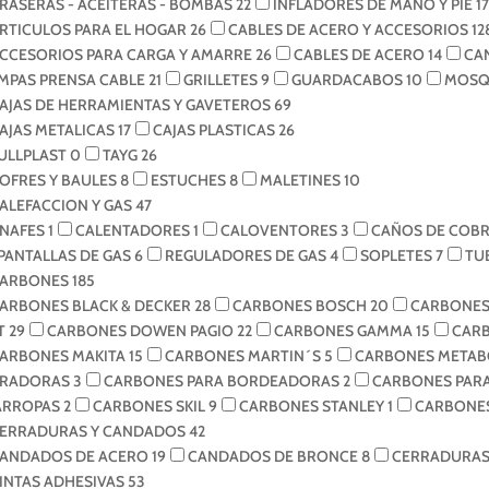
RASERAS - ACEITERAS - BOMBAS
22
INFLADORES DE MANO Y PIE
17
RTICULOS PARA EL HOGAR
26
CABLES DE ACERO Y ACCESORIOS
12
CCESORIOS PARA CARGA Y AMARRE
26
CABLES DE ACERO
14
CA
MPAS PRENSA CABLE
21
GRILLETES
9
GUARDACABOS
10
MOSQ
AJAS DE HERRAMIENTAS Y GAVETEROS
69
AJAS METALICAS
17
CAJAS PLASTICAS
26
ULLPLAST
0
TAYG
26
OFRES Y BAULES
8
ESTUCHES
8
MALETINES
10
ALEFACCION Y GAS
47
NAFES
1
CALENTADORES
1
CALOVENTORES
3
CAÑOS DE COB
PANTALLAS DE GAS
6
REGULADORES DE GAS
4
SOPLETES
7
TU
ARBONES
185
ARBONES BLACK & DECKER
28
CARBONES BOSCH
20
CARBONES
T
29
CARBONES DOWEN PAGIO
22
CARBONES GAMMA
15
CAR
ARBONES MAKITA
15
CARBONES MARTIN´S
5
CARBONES META
IRADORAS
3
CARBONES PARA BORDEADORAS
2
CARBONES PAR
ARROPAS
2
CARBONES SKIL
9
CARBONES STANLEY
1
CARBONES
ERRADURAS Y CANDADOS
42
ANDADOS DE ACERO
19
CANDADOS DE BRONCE
8
CERRADURA
INTAS ADHESIVAS
53