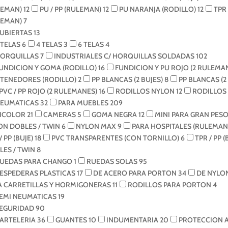
LEMAN)
12
PU / PP (RULEMAN)
12
PU NARANJA (RODILLO)
12
TPR
LEMAN)
7
UBIERTAS
13
 TELAS
6
4 TELAS
3
6 TELAS
4
ORQUILLAS
7
INDUSTRIALES C/ HORQUILLAS SOLDADAS
102
UNDICION Y GOMA (RODILLO)
16
FUNDICION Y PU ROJO (2 RULEMA
TENEDORES (RODILLO)
2
PP BLANCAS (2 BUJES)
8
PP BLANCAS (
PVC / PP ROJO (2 RULEMANES)
16
RODILLOS NYLON
12
RODILLOS
EUMATICAS
32
PARA MUEBLES
209
ICOLOR
21
CAMERAS
5
GOMA NEGRA
12
MINI PARA GRAN PESO
ON DOBLES / TWIN
6
NYLON MAX
9
PARA HOSPITALES (RULEMAN
/ PP (BUJE)
18
PVC TRANSPARENTES (CON TORNILLO)
6
TPR / PP (
LES / TWIN
8
UEDAS PARA CHANGO
1
RUEDAS SOLAS
95
ESPEDERAS PLASTICAS
17
DE ACERO PARA PORTON
34
DE NYLO
A CARRETILLAS Y HORMIGONERAS
11
RODILLOS PARA PORTON
4
EMI NEUMATICAS
19
EGURIDAD
90
ARTELERIA
36
GUANTES
10
INDUMENTARIA
20
PROTECCION 