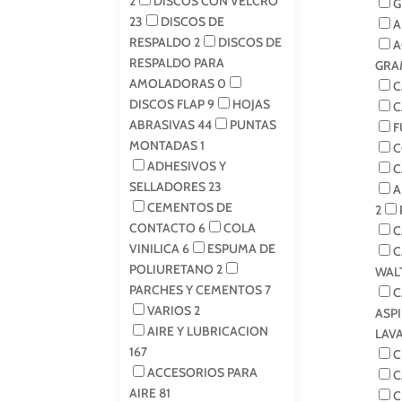
2
DISCOS CON VELCRO
G
23
DISCOS DE
A
RESPALDO
2
DISCOS DE
A
RESPALDO PARA
GRA
AMOLADORAS
0
C
DISCOS FLAP
9
HOJAS
C
ABRASIVAS
44
PUNTAS
F
MONTADAS
1
C
ADHESIVOS Y
C
SELLADORES
23
A
CEMENTOS DE
2
CONTACTO
6
COLA
C
VINILICA
6
ESPUMA DE
C
POLIURETANO
2
WAL
PARCHES Y CEMENTOS
7
C
VARIOS
2
ASP
AIRE Y LUBRICACION
LAV
167
C
ACCESORIOS PARA
C
AIRE
81
C