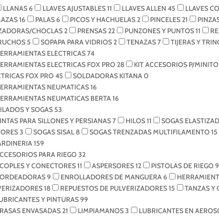
LLANAS
6
LLAVES AJUSTABLES
11
LLAVES ALLEN
45
LLAVES C
AZAS
16
PALAS
6
PICOS Y HACHUELAS
2
PINCELES
21
PINZA
ZADORAS/CHOCLAS
2
PRENSAS
22
PUNZONES Y PUNTOS
11
R
RUCHOS
5
SOPAPA PARA VIDRIOS
2
TENAZAS
7
TIJERAS Y TRI
ERRAMIENTAS ELECTRICAS
74
ERRAMIENTAS ELECTRICAS FOX PRO
28
KIT ACCESORIOS P/MINI
CTRICAS FOX PRO
45
SOLDADORAS KITANA
0
ERRAMIENTAS NEUMATICAS
16
ERRAMIENTAS NEUMATICAS BERTA
16
ILADOS Y SOGAS
53
INTAS PARA SILLONES Y PERSIANAS
7
HILOS
11
SOGAS ELASTIZA
ORES
3
SOGAS SISAL
8
SOGAS TRENZADAS MULTIFILAMENTO
15
ARDINERIA
159
CCESORIOS PARA RIEGO
32
COPLES Y CONECTORES
11
ASPERSORES
12
PISTOLAS DE RIEGO
9
ORDEADORAS
9
ENROLLADORES DE MANGUERA
6
HERRAMIENT
VERIZADORES
18
REPUESTOS DE PULVERIZADORES
15
TANZAS Y
UBRICANTES Y PINTURAS
99
RASAS ENVASADAS
21
LIMPIAMANOS
3
LUBRICANTES EN AERO