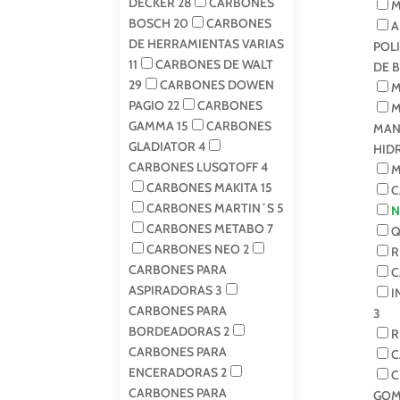
DECKER
28
CARBONES
M
BOSCH
20
CARBONES
A
DE HERRAMIENTAS VARIAS
POL
11
CARBONES DE WALT
DE 
29
CARBONES DOWEN
M
PAGIO
22
CARBONES
M
GAMMA
15
CARBONES
MAN
GLADIATOR
4
HID
CARBONES LUSQTOFF
4
M
CARBONES MAKITA
15
C
CARBONES MARTIN´S
5
N
CARBONES METABO
7
Q
CARBONES NEO
2
R
CARBONES PARA
C
ASPIRADORAS
3
I
CARBONES PARA
3
BORDEADORAS
2
R
CARBONES PARA
C
ENCERADORAS
2
C
CARBONES PARA
GOM