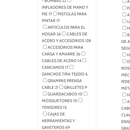
- BOMBAS
22
A
INFLADORES DE MANO Y
F
PIE
17
PISTOLAS PARA
A
PINTAR
17
L
ARTICULOS PARA EL
H
HOGAR
26
CABLES DE
B
ACERO Y ACCESORIOS
128
DE 
ACCESORIOS PARA
SEG
CARGA Y AMARRE
26
H
CABLES DE ACERO
14
D
CANCAMOS
17
ROS
GANCHOS TIRA TEJIDO
6
MEC
GRAMPAS PRENSA
P/D
CABLE
21
GRILLETES
9
MET
GUARDACABOS
10
H
MOSQUETONES
10
A
TENSORES
13
CAB
CAJAS DE
CLA
HERRAMIENTAS Y
ENG
GAVETEROS
69
GRA