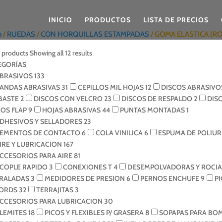
INICIO
PRODUCTOS
LISTA DE PRECIOS
o
/
RUEDAS
/
CON HORQUILLAS ESTAMPADAS
/ GOMA ELASTICA (R
r products
Showing all 12 results
EGORÍAS
BRASIVOS
133
ANDAS ABRASIVAS
31
CEPILLOS MIL HOJAS
12
DISCOS ABRASIVO
BASTE
2
DISCOS CON VELCRO
23
DISCOS DE RESPALDO
2
DIS
COS FLAP
9
HOJAS ABRASIVAS
44
PUNTAS MONTADAS
1
DHESIVOS Y SELLADORES
23
EMENTOS DE CONTACTO
6
COLA VINILICA
6
ESPUMA DE POLIU
IRE Y LUBRICACION
167
CCESORIOS PARA AIRE
81
COPLE RAPIDO
3
CONEXIONES T
4
DESEMPOLVADORAS Y ROCI
IRALADAS
3
MEDIDORES DE PRESION
6
PERNOS ENCHUFE
9
P
ORDS
32
TERRAJITAS
3
CCESORIOS PARA LUBRICACION
30
LEMITES
18
PICOS Y FLEXIBLES P/ GRASERA
8
SOPAPAS PARA BO