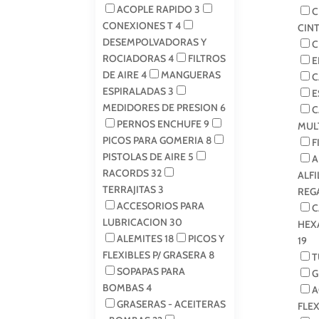
ACOPLE RAPIDO
3
C
CONEXIONES T
4
CIN
DESEMPOLVADORAS Y
C
ROCIADORAS
4
FILTROS
E
DE AIRE
4
MANGUERAS
C
ESPIRALADAS
3
E
MEDIDORES DE PRESION
6
C
PERNOS ENCHUFE
9
MUL
PICOS PARA GOMERIA
8
F
PISTOLAS DE AIRE
5
A
RACORDS
32
ALF
TERRAJITAS
3
REG
ACCESORIOS PARA
C
LUBRICACION
30
HEX
ALEMITES
18
PICOS Y
19
FLEXIBLES P/ GRASERA
8
T
SOPAPAS PARA
G
BOMBAS
4
A
GRASERAS - ACEITERAS
FLE