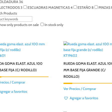
OLDADURA
36
LECTRODOS
3
ESCUADRAS MAGNETICAS
4
ESTAÑO
8
PINZAS
ch Products
how only products on sale
In stock only
601
KT19602
DA GOMA ELAST. AZUL 100
RUEDA GOMA ELAST. AZUL 10
ASE FIJA (C/ RODILLO)
MM BASE FIJA GRANDE (C/
RODILLO)
Precios / Comprar
Ver Precios / Comprar
Agregar a favoritos
Agregar a favoritos