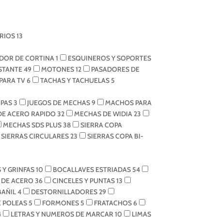
RIOS
13
DOR DE CORTINA
1
ESQUINEROS Y SOPORTES
ESTANTE
49
MOTONES
12
PASADORES DE
PARA TV
6
TACHAS Y TACHUELAS
5
OPAS
3
JUEGOS DE MECHAS
9
MACHOS PARA
DE ACERO RAPIDO
32
MECHAS DE WIDIA
23
MECHAS SDS PLUS
38
SIERRA COPA
SIERRAS CIRCULARES
23
SIERRAS COPA BI-
 Y GRINFAS
10
BOCALLAVES ESTRIADAS
54
S DE ACERO
36
CINCELES Y PUNTAS
13
BAÑIL
4
DESTORNILLADORES
29
E POLEAS
5
FORMONES
5
FRATACHOS
6
4
LETRAS Y NUMEROS DE MARCAR
10
LIMAS