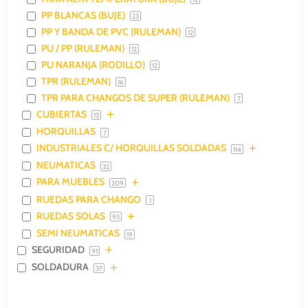
PP BLANCAS (BUJE)
23
PP Y BANDA DE PVC (RULEMAN)
12
PU / PP (RULEMAN)
12
PU NARANJA (RODILLO)
12
TPR (RULEMAN)
16
TPR PARA CHANGOS DE SUPER (RULEMAN)
7
CUBIERTAS
13
HORQUILLAS
7
INDUSTRIALES C/ HORQUILLAS SOLDADAS
114
NEUMATICAS
32
PARA MUEBLES
209
RUEDAS PARA CHANGO
1
RUEDAS SOLAS
95
SEMI NEUMATICAS
19
SEGURIDAD
91
SOLDADURA
37