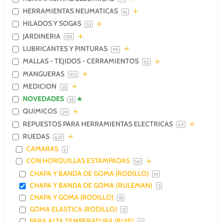
HERRAMIENTAS NEUMATICAS
16
HILADOS Y SOGAS
53
JARDINERIA
159
LUBRICANTES Y PINTURAS
99
MALLAS - TEJIDOS - CERRAMIENTOS
112
MANGUERAS
102
MEDICION
35
NOVEDADES
35
QUIMICOS
29
REPUESTOS PARA HERRAMIENTAS ELECTRICAS
69
RUEDAS
637
CAMARAS
6
CON HORQUILLAS ESTAMPADAS
141
CHAPA Y BANDA DE GOMA (RODILLO)
14
CHAPA Y BANDA DE GOMA (RULEMAN)
3
CHAPA Y GOMA (RODILLO)
18
GOMA ELASTICA (RODILLO)
12
PARA ALTA TEMPERATURA (BUJE)
12