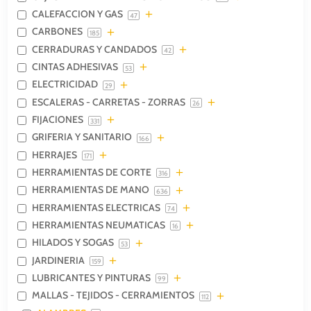
CALEFACCION Y GAS
47
CARBONES
185
CERRADURAS Y CANDADOS
42
CINTAS ADHESIVAS
53
ELECTRICIDAD
29
ESCALERAS - CARRETAS - ZORRAS
26
FIJACIONES
331
GRIFERIA Y SANITARIO
166
HERRAJES
171
HERRAMIENTAS DE CORTE
316
HERRAMIENTAS DE MANO
636
HERRAMIENTAS ELECTRICAS
74
HERRAMIENTAS NEUMATICAS
16
HILADOS Y SOGAS
53
JARDINERIA
159
LUBRICANTES Y PINTURAS
99
MALLAS - TEJIDOS - CERRAMIENTOS
112