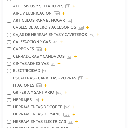
ADHESIVOS Y SELLADORES
23
AIRE Y LUBRICACION
169
ARTICULOS PARA EL HOGAR
26
CABLES DE ACERO Y ACCESORIOS
128
CAJAS DE HERRAMIENTAS Y GAVETEROS
69
CALEFACCION Y GAS
47
CARBONES
185
CERRADURAS Y CANDADOS
42
CINTAS ADHESIVAS
53
ELECTRICIDAD
29
ESCALERAS - CARRETAS - ZORRAS
26
FIJACIONES
331
GRIFERIA Y SANITARIO
167
HERRAJES
171
HERRAMIENTAS DE CORTE
316
HERRAMIENTAS DE MANO
636
HERRAMIENTAS ELECTRICAS
74