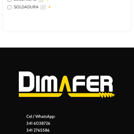
SOLDADURA
37
Cel / WhatsApp:
341 6038726
341 2765586