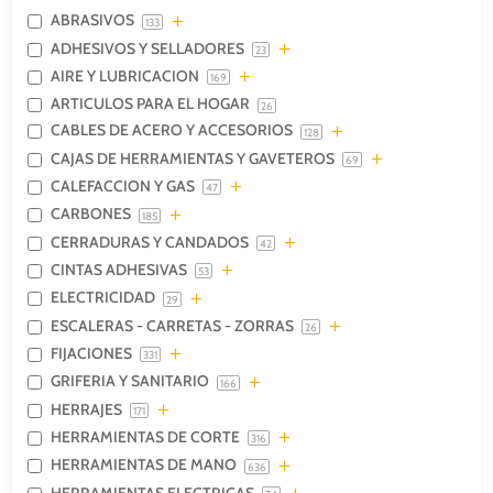
ABRASIVOS
133
ADHESIVOS Y SELLADORES
23
AIRE Y LUBRICACION
169
ARTICULOS PARA EL HOGAR
26
CABLES DE ACERO Y ACCESORIOS
128
CAJAS DE HERRAMIENTAS Y GAVETEROS
69
CALEFACCION Y GAS
47
CARBONES
185
CERRADURAS Y CANDADOS
42
CINTAS ADHESIVAS
53
ELECTRICIDAD
29
ESCALERAS - CARRETAS - ZORRAS
26
FIJACIONES
331
GRIFERIA Y SANITARIO
166
HERRAJES
171
HERRAMIENTAS DE CORTE
316
HERRAMIENTAS DE MANO
636
HERRAMIENTAS ELECTRICAS