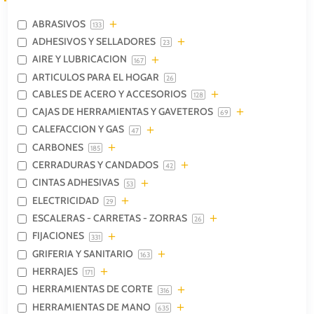
ABRASIVOS
133
ADHESIVOS Y SELLADORES
23
AIRE Y LUBRICACION
167
ARTICULOS PARA EL HOGAR
26
CABLES DE ACERO Y ACCESORIOS
128
CAJAS DE HERRAMIENTAS Y GAVETEROS
69
CALEFACCION Y GAS
47
CARBONES
185
CERRADURAS Y CANDADOS
42
CINTAS ADHESIVAS
53
ELECTRICIDAD
29
ESCALERAS - CARRETAS - ZORRAS
26
FIJACIONES
331
GRIFERIA Y SANITARIO
163
HERRAJES
171
HERRAMIENTAS DE CORTE
316
HERRAMIENTAS DE MANO
635