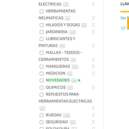
LLAV
ELECTRICAS
74
HERRAMIENTAS
Ver 
NEUMATICAS
16
HILADOS Y SOGAS
53
JARDINERIA
159
LUBRICANTES Y
PINTURAS
99
MALLAS - TEJIDOS -
CERRAMIENTOS
112
MANGUERAS
102
MEDICION
35
NOVEDADES
54
QUIMICOS
29
REPUESTOS PARA
HERRAMIENTAS ELECTRICAS
69
RUEDAS
625
SEGURIDAD
90
SOLDADURA