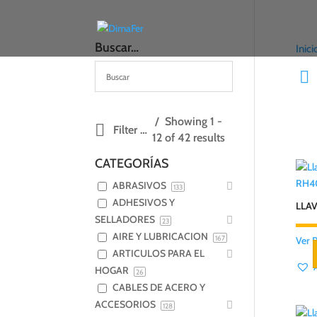
Buscar…
Inici
Showing 1 -
Filter products
12 of 42 results
CATEGORÍAS
RH4
ABRASIVOS
133
ADHESIVOS Y
LLA
SELLADORES
23
AIRE Y LUBRICACION
167
Ver 
ARTICULOS PARA EL
HOGAR
26
CABLES DE ACERO Y
ACCESORIOS
128