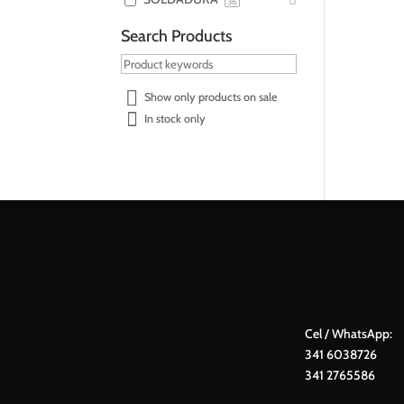
36
Search Products
Show only products on sale
In stock only
Cel / WhatsApp:
341 6038726
341 2765586