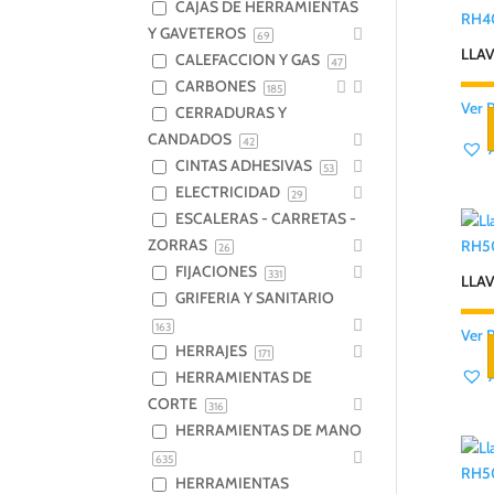
CAJAS DE HERRAMIENTAS
RH4
Y GAVETEROS
69
LLA
CALEFACCION Y GAS
47
CARBONES
185
Ver 
CERRADURAS Y
CANDADOS
42
CINTAS ADHESIVAS
53
ELECTRICIDAD
29
ESCALERAS - CARRETAS -
ZORRAS
RH5
26
FIJACIONES
331
LLAV
GRIFERIA Y SANITARIO
163
Ver 
HERRAJES
171
HERRAMIENTAS DE
CORTE
316
HERRAMIENTAS DE MANO
635
RH5
HERRAMIENTAS