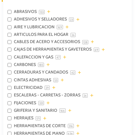
ABRASIVOS
133
ADHESIVOS Y SELLADORES
23
AIRE Y LUBRICACION
169
ARTICULOS PARA EL HOGAR
26
CABLES DE ACERO Y ACCESORIOS
128
CAJAS DE HERRAMIENTAS Y GAVETEROS
69
CALEFACCION Y GAS
47
CARBONES
185
CERRADURAS Y CANDADOS
42
CINTAS ADHESIVAS
53
ELECTRICIDAD
29
ESCALERAS - CARRETAS - ZORRAS
26
FIJACIONES
331
GRIFERIA Y SANITARIO
166
HERRAJES
171
HERRAMIENTAS DE CORTE
316
HERRAMIENTAS DE MANO
636