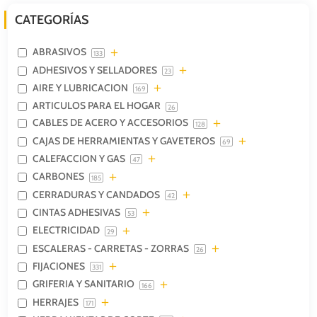
CATEGORÍAS
ABRASIVOS
133
ADHESIVOS Y SELLADORES
23
AIRE Y LUBRICACION
169
ARTICULOS PARA EL HOGAR
26
CABLES DE ACERO Y ACCESORIOS
128
CAJAS DE HERRAMIENTAS Y GAVETEROS
69
CALEFACCION Y GAS
47
CARBONES
185
CERRADURAS Y CANDADOS
42
CINTAS ADHESIVAS
53
ELECTRICIDAD
29
ESCALERAS - CARRETAS - ZORRAS
26
FIJACIONES
331
GRIFERIA Y SANITARIO
166
HERRAJES
171