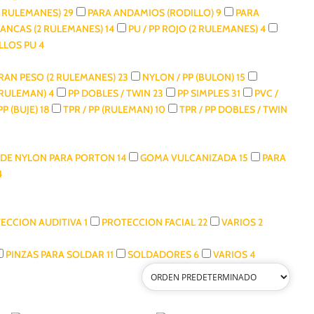
2 RULEMANES)
29
PARA ANDAMIOS (RODILLO)
9
PARA
LANCAS (2 RULEMANES)
14
PU / PP ROJO (2 RULEMANES)
4
LLOS PU
4
GRAN PESO (2 RULEMANES)
23
NYLON / PP (BULON)
15
(RULEMAN)
4
PP DOBLES / TWIN
23
PP SIMPLES
31
PVC /
PP (BUJE)
18
TPR / PP (RULEMAN)
10
TPR / PP DOBLES / TWIN
DE NYLON PARA PORTON
14
GOMA VULCANIZADA
15
PARA
4
ECCION AUDITIVA
1
PROTECCION FACIAL
22
VARIOS
2
PINZAS PARA SOLDAR
11
SOLDADORES
6
VARIOS
4