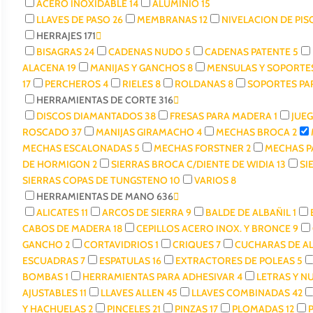
ACERO INOXIDABLE
14
ALUMINIO
15
LLAVES DE PASO
26
MEMBRANAS
12
NIVELACION DE PI
HERRAJES
171
BISAGRAS
24
CADENAS NUDO
5
CADENAS PATENTE
5
ALACENA
19
MANIJAS Y GANCHOS
8
MENSULAS Y SOPORTE
17
PERCHEROS
4
RIELES
8
ROLDANAS
8
SOPORTES PA
HERRAMIENTAS DE CORTE
316
DISCOS DIAMANTADOS
38
FRESAS PARA MADERA
1
JUE
ROSCADO
37
MANIJAS GIRAMACHO
4
MECHAS BROCA
2
MECHAS ESCALONADAS
5
MECHAS FORSTNER
2
MECHAS P
DE HORMIGON
2
SIERRAS BROCA C/DIENTE DE WIDIA
13
SI
SIERRAS COPAS DE TUNGSTENO
10
VARIOS
8
HERRAMIENTAS DE MANO
636
ALICATES
11
ARCOS DE SIERRA
9
BALDE DE ALBAÑIL
1
CABOS DE MADERA
18
CEPILLOS ACERO INOX. Y BRONCE
9
GANCHO
2
CORTAVIDRIOS
1
CRIQUES
7
CUCHARAS DE A
ESCUADRAS
7
ESPATULAS
16
EXTRACTORES DE POLEAS
5
BOMBAS
1
HERRAMIENTAS PARA ADHESIVAR
4
LETRAS Y 
AJUSTABLES
11
LLAVES ALLEN
45
LLAVES COMBINADAS
42
Y HACHUELAS
2
PINCELES
21
PINZAS
17
PLOMADAS
12