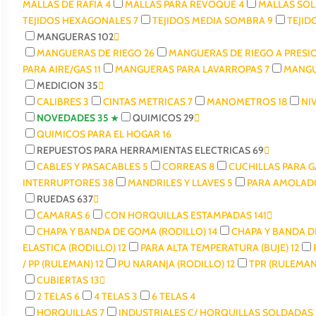
MALLAS DE RAFIA
4
MALLAS PARA REVOQUE
4
MALLAS SO
TEJIDOS HEXAGONALES
7
TEJIDOS MEDIA SOMBRA
9
TEJI
MANGUERAS
102
MANGUERAS DE RIEGO
26
MANGUERAS DE RIEGO A PRES
PARA AIRE/GAS
11
MANGUERAS PARA LAVARROPAS
7
MANGU
MEDICION
35
CALIBRES
3
CINTAS METRICAS
7
MANOMETROS
18
NI
NOVEDADES
35
QUIMICOS
29
QUIMICOS PARA EL HOGAR
16
REPUESTOS PARA HERRAMIENTAS ELECTRICAS
69
CABLES Y PASACABLES
5
CORREAS
8
CUCHILLAS PARA 
INTERRUPTORES
38
MANDRILES Y LLAVES
5
PARA AMOLA
RUEDAS
637
CAMARAS
6
CON HORQUILLAS ESTAMPADAS
141
CHAPA Y BANDA DE GOMA (RODILLO)
14
CHAPA Y BANDA 
ELASTICA (RODILLO)
12
PARA ALTA TEMPERATURA (BUJE)
12
/ PP (RULEMAN)
12
PU NARANJA (RODILLO)
12
TPR (RULEMA
CUBIERTAS
13
2 TELAS
6
4 TELAS
3
6 TELAS
4
HORQUILLAS
7
INDUSTRIALES C/ HORQUILLAS SOLDADAS