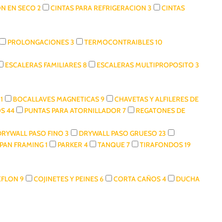
ON EN SECO
2
CINTAS PARA REFRIGERACION
3
CINTAS
PROLONGACIONES
3
TERMOCONTRAIBLES
10
ESCALERAS FAMILIARES
8
ESCALERAS MULTIPROPOSITO
3
S
1
BOCALLAVES MAGNETICAS
9
CHAVETAS Y ALFILERES DE
OS
44
PUNTAS PARA ATORNILLADOR
7
REGATONES DE
DRYWALL PASO FINO
3
DRYWALL PASO GRUESO
23
PAN FRAMING
1
PARKER
4
TANQUE
7
TIRAFONDOS
19
TEFLON
9
COJINETES Y PEINES
6
CORTA CAÑOS
4
DUCHA