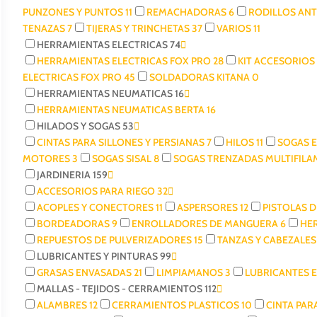
PUNZONES Y PUNTOS
11
REMACHADORAS
6
RODILLOS AN
TENAZAS
7
TIJERAS Y TRINCHETAS
37
VARIOS
11
HERRAMIENTAS ELECTRICAS
74
HERRAMIENTAS ELECTRICAS FOX PRO
28
KIT ACCESORIOS
ELECTRICAS FOX PRO
45
SOLDADORAS KITANA
0
HERRAMIENTAS NEUMATICAS
16
HERRAMIENTAS NEUMATICAS BERTA
16
HILADOS Y SOGAS
53
CINTAS PARA SILLONES Y PERSIANAS
7
HILOS
11
SOGAS 
MOTORES
3
SOGAS SISAL
8
SOGAS TRENZADAS MULTIFIL
JARDINERIA
159
ACCESORIOS PARA RIEGO
32
ACOPLES Y CONECTORES
11
ASPERSORES
12
PISTOLAS 
BORDEADORAS
9
ENROLLADORES DE MANGUERA
6
HE
REPUESTOS DE PULVERIZADORES
15
TANZAS Y CABEZALE
LUBRICANTES Y PINTURAS
99
GRASAS ENVASADAS
21
LIMPIAMANOS
3
LUBRICANTES 
MALLAS - TEJIDOS - CERRAMIENTOS
112
ALAMBRES
12
CERRAMIENTOS PLASTICOS
10
CINTA PA