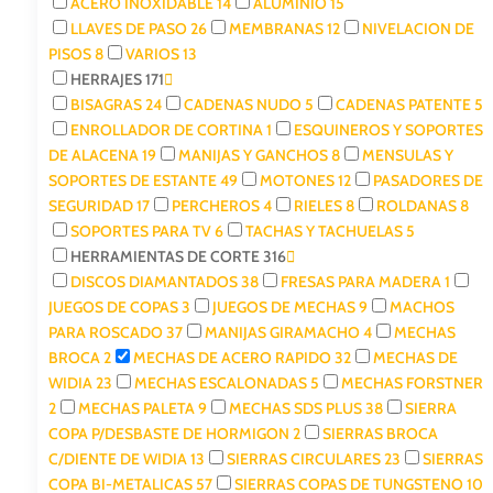
ACERO INOXIDABLE
14
ALUMINIO
15
LLAVES DE PASO
26
MEMBRANAS
12
NIVELACION DE
PISOS
8
VARIOS
13
HERRAJES
171
BISAGRAS
24
CADENAS NUDO
5
CADENAS PATENTE
5
ENROLLADOR DE CORTINA
1
ESQUINEROS Y SOPORTES
DE ALACENA
19
MANIJAS Y GANCHOS
8
MENSULAS Y
SOPORTES DE ESTANTE
49
MOTONES
12
PASADORES DE
SEGURIDAD
17
PERCHEROS
4
RIELES
8
ROLDANAS
8
SOPORTES PARA TV
6
TACHAS Y TACHUELAS
5
HERRAMIENTAS DE CORTE
316
DISCOS DIAMANTADOS
38
FRESAS PARA MADERA
1
JUEGOS DE COPAS
3
JUEGOS DE MECHAS
9
MACHOS
PARA ROSCADO
37
MANIJAS GIRAMACHO
4
MECHAS
BROCA
2
MECHAS DE ACERO RAPIDO
32
MECHAS DE
WIDIA
23
MECHAS ESCALONADAS
5
MECHAS FORSTNER
2
MECHAS PALETA
9
MECHAS SDS PLUS
38
SIERRA
COPA P/DESBASTE DE HORMIGON
2
SIERRAS BROCA
C/DIENTE DE WIDIA
13
SIERRAS CIRCULARES
23
SIERRAS
COPA BI-METALICAS
57
SIERRAS COPAS DE TUNGSTENO
10