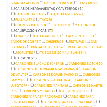
GUARDACABOS
10
MOSQUETONES
10
TENSORES
13
CAJAS DE HERRAMIENTAS Y GAVETEROS
69
CAJAS METALICAS
17
CAJAS PLASTICAS
26
FULLPLAST
0
TAYG
26
COFRES Y BAULES
8
ESTUCHES
8
MALETINES
10
CALEFACCION Y GAS
47
ANAFES
1
CALENTADORES
1
CALOVENTORES
3
CAÑOS DE COBRE
7
CHISPEROS
1
ESTUFAS
1
GAS
BUTANO
2
PANTALLAS DE GAS
6
REGULADORES DE GAS
4
SOPLETES
7
TUBOS DE GOMA AISLANTE
14
CARBONES
185
CARBONES BLACK & DECKER
28
CARBONES BOSCH
20
CARBONES DE HERRAMIENTAS VARIAS
11
CARBONES
DE WALT
29
CARBONES DOWEN PAGIO
22
CARBONES
GAMMA
15
CARBONES GLADIATOR
4
CARBONES
LUSQTOFF
4
CARBONES MAKITA
15
CARBONES MARTIN
´S
5
CARBONES METABO
7
CARBONES NEO
2
CARBONES PARA ASPIRADORAS
3
CARBONES PARA
BORDEADORAS
2
CARBONES PARA ENCERADORAS
2