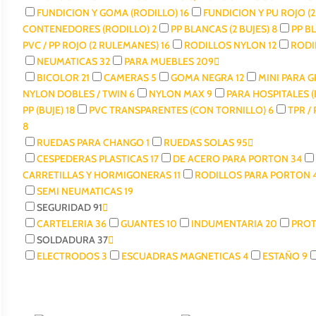
FUNDICION Y GOMA (RODILLO)
16
FUNDICION Y PU ROJO (
CONTENEDORES (RODILLO)
2
PP BLANCAS (2 BUJES)
8
PP B
PVC / PP ROJO (2 RULEMANES)
16
RODILLOS NYLON
12
RODI
NEUMATICAS
32
PARA MUEBLES
209
BICOLOR
21
CAMERAS
5
GOMA NEGRA
12
MINI PARA 
NYLON DOBLES / TWIN
6
NYLON MAX
9
PARA HOSPITALES 
PP (BUJE)
18
PVC TRANSPARENTES (CON TORNILLO)
6
TPR / 
8
RUEDAS PARA CHANGO
1
RUEDAS SOLAS
95
CESPEDERAS PLASTICAS
17
DE ACERO PARA PORTON
34
CARRETILLAS Y HORMIGONERAS
11
RODILLOS PARA PORTON
SEMI NEUMATICAS
19
SEGURIDAD
91
CARTELERIA
36
GUANTES
10
INDUMENTARIA
20
PROT
SOLDADURA
37
ELECTRODOS
3
ESCUADRAS MAGNETICAS
4
ESTAÑO
9