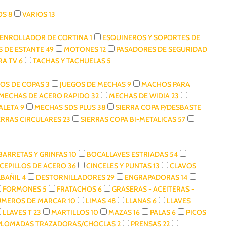
SOS
8
VARIOS
13
ENROLLADOR DE CORTINA
1
ESQUINEROS Y SOPORTES DE
S DE ESTANTE
49
MOTONES
12
PASADORES DE SEGURIDAD
RA TV
6
TACHAS Y TACHUELAS
5
GOS DE COPAS
3
JUEGOS DE MECHAS
9
MACHOS PARA
MECHAS DE ACERO RAPIDO
32
MECHAS DE WIDIA
23
ALETA
9
MECHAS SDS PLUS
38
SIERRA COPA P/DESBASTE
ERRAS CIRCULARES
23
SIERRAS COPA BI-METALICAS
57
BARRETAS Y GRINFAS
10
BOCALLAVES ESTRIADAS
54
CEPILLOS DE ACERO
36
CINCELES Y PUNTAS
13
CLAVOS
LBAÑIL
4
DESTORNILLADORES
29
ENGRAPADORAS
14
FORMONES
5
FRATACHOS
6
GRASERAS - ACEITERAS -
NUMEROS DE MARCAR
10
LIMAS
48
LLANAS
6
LLAVES
LLAVES T
23
MARTILLOS
10
MAZAS
16
PALAS
6
PICOS
PLOMADAS TRAZADORAS/CHOCLAS
2
PRENSAS
22