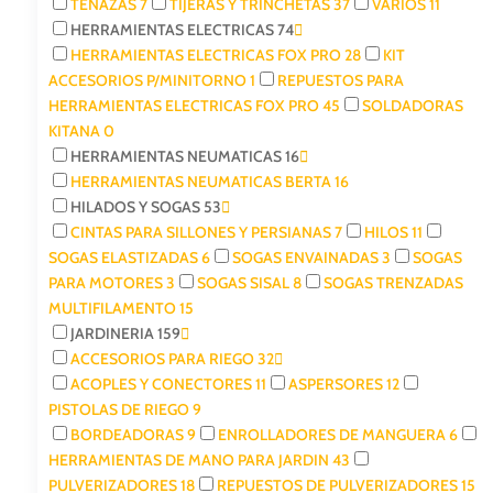
TENAZAS
7
TIJERAS Y TRINCHETAS
37
VARIOS
11
HERRAMIENTAS ELECTRICAS
74
HERRAMIENTAS ELECTRICAS FOX PRO
28
KIT
ACCESORIOS P/MINITORNO
1
REPUESTOS PARA
HERRAMIENTAS ELECTRICAS FOX PRO
45
SOLDADORAS
KITANA
0
HERRAMIENTAS NEUMATICAS
16
HERRAMIENTAS NEUMATICAS BERTA
16
HILADOS Y SOGAS
53
CINTAS PARA SILLONES Y PERSIANAS
7
HILOS
11
SOGAS ELASTIZADAS
6
SOGAS ENVAINADAS
3
SOGAS
PARA MOTORES
3
SOGAS SISAL
8
SOGAS TRENZADAS
MULTIFILAMENTO
15
JARDINERIA
159
ACCESORIOS PARA RIEGO
32
ACOPLES Y CONECTORES
11
ASPERSORES
12
PISTOLAS DE RIEGO
9
BORDEADORAS
9
ENROLLADORES DE MANGUERA
6
HERRAMIENTAS DE MANO PARA JARDIN
43
PULVERIZADORES
18
REPUESTOS DE PULVERIZADORES
15