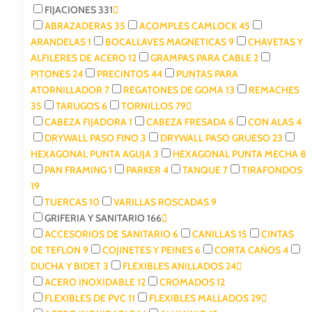
FIJACIONES
331
ABRAZADERAS
35
ACOMPLES CAMLOCK
45
ARANDELAS
1
BOCALLAVES MAGNETICAS
9
CHAVETAS Y
ALFILERES DE ACERO
12
GRAMPAS PARA CABLE
2
PITONES
24
PRECINTOS
44
PUNTAS PARA
ATORNILLADOR
7
REGATONES DE GOMA
13
REMACHES
35
TARUGOS
6
TORNILLOS
79
CABEZA FIJADORA
1
CABEZA FRESADA
6
CON ALAS
4
DRYWALL PASO FINO
3
DRYWALL PASO GRUESO
23
HEXAGONAL PUNTA AGUJA
3
HEXAGONAL PUNTA MECHA
8
PAN FRAMING
1
PARKER
4
TANQUE
7
TIRAFONDOS
19
TUERCAS
10
VARILLAS ROSCADAS
9
GRIFERIA Y SANITARIO
166
ACCESORIOS DE SANITARIO
6
CANILLAS
15
CINTAS
DE TEFLON
9
COJINETES Y PEINES
6
CORTA CAÑOS
4
DUCHA Y BIDET
3
FLEXIBLES ANILLADOS
24
ACERO INOXIDABLE
12
CROMADOS
12
FLEXIBLES DE PVC
11
FLEXIBLES MALLADOS
29