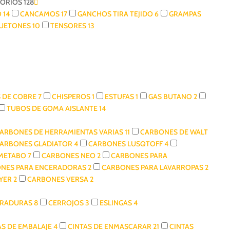
SORIOS
128
O
14
CANCAMOS
17
GANCHOS TIRA TEJIDO
6
GRAMPAS
UETONES
10
TENSORES
13
 DE COBRE
7
CHISPEROS
1
ESTUFAS
1
GAS BUTANO
2
TUBOS DE GOMA AISLANTE
14
ARBONES DE HERRAMIENTAS VARIAS
11
CARBONES DE WALT
ARBONES GLADIATOR
4
CARBONES LUSQTOFF
4
 METABO
7
CARBONES NEO
2
CARBONES PARA
NES PARA ENCERADORAS
2
CARBONES PARA LAVARROPAS
2
AYER
2
CARBONES VERSA
2
RRADURAS
8
CERROJOS
3
ESLINGAS
4
AS DE EMBALAJE
4
CINTAS DE ENMASCARAR
21
CINTAS