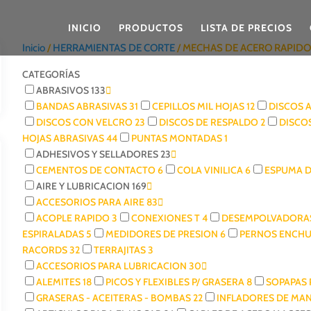
INICIO
PRODUCTOS
LISTA DE PRECIOS
Inicio
/
HERRAMIENTAS DE CORTE
/ MECHAS DE ACERO RAPID
CATEGORÍAS
ABRASIVOS
133
BANDAS ABRASIVAS
31
CEPILLOS MIL HOJAS
12
DISCOS 
DISCOS CON VELCRO
23
DISCOS DE RESPALDO
2
DISCO
HOJAS ABRASIVAS
44
PUNTAS MONTADAS
1
ADHESIVOS Y SELLADORES
23
CEMENTOS DE CONTACTO
6
COLA VINILICA
6
ESPUMA 
AIRE Y LUBRICACION
169
ACCESORIOS PARA AIRE
83
ACOPLE RAPIDO
3
CONEXIONES T
4
DESEMPOLVADORA
ESPIRALADAS
5
MEDIDORES DE PRESION
6
PERNOS ENCH
RACORDS
32
TERRAJITAS
3
ACCESORIOS PARA LUBRICACION
30
ALEMITES
18
PICOS Y FLEXIBLES P/ GRASERA
8
SOPAPAS
GRASERAS - ACEITERAS - BOMBAS
22
INFLADORES DE MAN