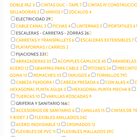
DOBLE FAZ
3
CINTAS DUC - TAPE
7
CINTAS P/ CONSTRUCCI
SELLADORAS
2
VARIOS
1
ZOCALOS
4
ELECTRICIDAD
29
CABLE CANAL
3
FICHAS
4
LINTERNAS
3
PORTATILES
6
ESCALERAS - CARRETAS - ZORRAS
26
CARRETAS Y TRANSPALLETS
6
ESCALERAS EXTENSIBLES
7
PLATAFORMAS / CARROS
2
FIJACIONES
331
ABRAZADERAS
35
ACOMPLES CAMLOCK
45
ARANDELA
ACERO
12
GRAMPAS PARA CABLE
2
PITONES
24
PRECINT
GOMA
13
REMACHES
35
TARUGOS
6
TORNILLOS
79
CABEZA FIJADORA
1
CABEZA FRESADA
6
CON ALAS
4
HEXAGONAL PUNTA AGUJA
3
HEXAGONAL PUNTA MECHA
8
TUERCAS
10
VARILLAS ROSCADAS
9
GRIFERIA Y SANITARIO
166
ACCESORIOS DE SANITARIO
6
CANILLAS
15
CINTAS DE 
Y BIDET
3
FLEXIBLES ANILLADOS
24
ACERO INOXIDABLE
12
CROMADOS
12
FLEXIBLES DE PVC
11
FLEXIBLES MALLADOS
29