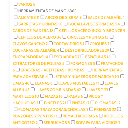
VARIOS
8
HERRAMIENTAS DE MANO
636
ALICATES
11
ARCOS DE SIERRA
9
BALDE DE ALBAÑIL
1
BARRETAS Y GRINFAS
10
BOCALLAVES ESTRIADAS
54
CABOS DE MADERA
18
CEPILLOS ACERO INOX. Y BRONCE
9
CEPILLOS DE ACERO
36
CINCELES Y PUNTAS
13
CLAVOS GANCHO
2
CORTAVIDRIOS
1
CRIQUES
7
CUCHARAS DE ALBAÑIL
4
DESTORNILLADORES
29
ENGRAPADORAS
14
ESCUADRAS
7
ESPATULAS
16
EXTRACTORES DE POLEAS
5
FORMONES
5
FRATACHOS
6
GRASERAS - ACEITERAS - BOMBAS
1
HERRAMIENTAS
PARA ADHESIVAR
4
LETRAS Y NUMEROS DE MARCAR
10
LIMAS
48
LLANAS
6
LLAVES AJUSTABLES
11
LLAVES
ALLEN
45
LLAVES COMBINADAS
42
LLAVES T
23
MARTILLOS
10
MAZAS
16
PALAS
6
PICOS Y
HACHUELAS
2
PINCELES
21
PINZAS
17
PLOMADAS
12
PLOMADAS TRAZADORAS/CHOCLAS
2
PRENSAS
22
PUNZONES Y PUNTOS
11
REMACHADORAS
6
RODILLOS
ANTIGOTEO
2
SERRUCHOS
5
SOPAPA PARA VIDRIOS
2