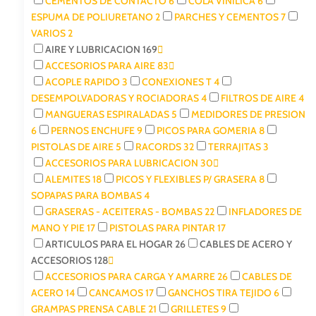
CEMENTOS DE CONTACTO
6
COLA VINILICA
6
ESPUMA DE POLIURETANO
2
PARCHES Y CEMENTOS
7
VARIOS
2
AIRE Y LUBRICACION
169
ACCESORIOS PARA AIRE
83
ACOPLE RAPIDO
3
CONEXIONES T
4
DESEMPOLVADORAS Y ROCIADORAS
4
FILTROS DE AIRE
4
MANGUERAS ESPIRALADAS
5
MEDIDORES DE PRESION
6
PERNOS ENCHUFE
9
PICOS PARA GOMERIA
8
PISTOLAS DE AIRE
5
RACORDS
32
TERRAJITAS
3
ACCESORIOS PARA LUBRICACION
30
ALEMITES
18
PICOS Y FLEXIBLES P/ GRASERA
8
SOPAPAS PARA BOMBAS
4
GRASERAS - ACEITERAS - BOMBAS
22
INFLADORES DE
MANO Y PIE
17
PISTOLAS PARA PINTAR
17
ARTICULOS PARA EL HOGAR
26
CABLES DE ACERO Y
ACCESORIOS
128
ACCESORIOS PARA CARGA Y AMARRE
26
CABLES DE
ACERO
14
CANCAMOS
17
GANCHOS TIRA TEJIDO
6
GRAMPAS PRENSA CABLE
21
GRILLETES
9