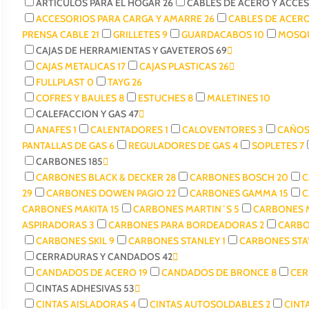
ARTICULOS PARA EL HOGAR
26
CABLES DE ACERO Y ACCE
ACCESORIOS PARA CARGA Y AMARRE
26
CABLES DE ACER
PRENSA CABLE
21
GRILLETES
9
GUARDACABOS
10
MOSQ
CAJAS DE HERRAMIENTAS Y GAVETEROS
69
CAJAS METALICAS
17
CAJAS PLASTICAS
26
FULLPLAST
0
TAYG
26
COFRES Y BAULES
8
ESTUCHES
8
MALETINES
10
CALEFACCION Y GAS
47
ANAFES
1
CALENTADORES
1
CALOVENTORES
3
CAÑOS
PANTALLAS DE GAS
6
REGULADORES DE GAS
4
SOPLETES
7
CARBONES
185
CARBONES BLACK & DECKER
28
CARBONES BOSCH
20
C
29
CARBONES DOWEN PAGIO
22
CARBONES GAMMA
15
C
CARBONES MAKITA
15
CARBONES MARTIN´S
5
CARBONES
ASPIRADORAS
3
CARBONES PARA BORDEADORAS
2
CARBO
CARBONES SKIL
9
CARBONES STANLEY
1
CARBONES ST
CERRADURAS Y CANDADOS
42
CANDADOS DE ACERO
19
CANDADOS DE BRONCE
8
CE
CINTAS ADHESIVAS
53
CINTAS AISLADORAS
4
CINTAS AUTOSOLDABLES
2
CINT