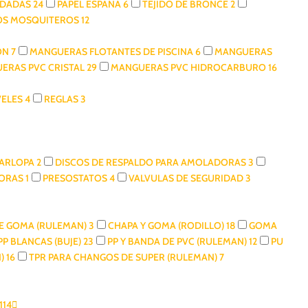
LDADAS
24
PAPEL ESPAÑA
6
TEJIDO DE BRONCE
2
DOS MOSQUITEROS
12
ION
7
MANGUERAS FLOTANTES DE PISCINA
6
MANGUERAS
ERAS PVC CRISTAL
29
MANGUERAS PVC HIDROCARBURO
16
VELES
4
REGLAS
3
GARLOPA
2
DISCOS DE RESPALDO PARA AMOLADORAS
3
DORAS
1
PRESOSTATOS
4
VALVULAS DE SEGURIDAD
3
DE GOMA (RULEMAN)
3
CHAPA Y GOMA (RODILLO)
18
GOMA
PP BLANCAS (BUJE)
23
PP Y BANDA DE PVC (RULEMAN)
12
PU
N)
16
TPR PARA CHANGOS DE SUPER (RULEMAN)
7
114