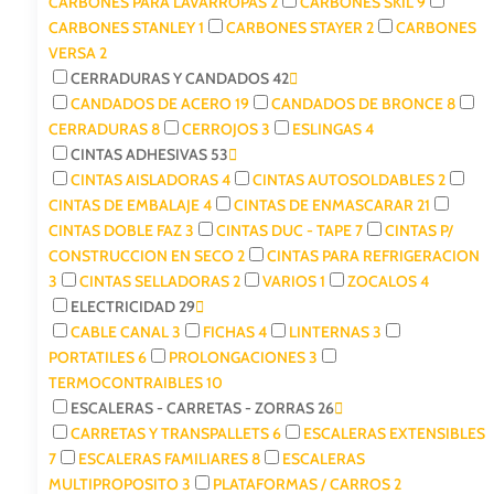
CARBONES PARA LAVARROPAS
2
CARBONES SKIL
9
CARBONES STANLEY
1
CARBONES STAYER
2
CARBONES
VERSA
2
CERRADURAS Y CANDADOS
42
CANDADOS DE ACERO
19
CANDADOS DE BRONCE
8
CERRADURAS
8
CERROJOS
3
ESLINGAS
4
CINTAS ADHESIVAS
53
CINTAS AISLADORAS
4
CINTAS AUTOSOLDABLES
2
CINTAS DE EMBALAJE
4
CINTAS DE ENMASCARAR
21
CINTAS DOBLE FAZ
3
CINTAS DUC - TAPE
7
CINTAS P/
CONSTRUCCION EN SECO
2
CINTAS PARA REFRIGERACION
3
CINTAS SELLADORAS
2
VARIOS
1
ZOCALOS
4
ELECTRICIDAD
29
CABLE CANAL
3
FICHAS
4
LINTERNAS
3
PORTATILES
6
PROLONGACIONES
3
TERMOCONTRAIBLES
10
ESCALERAS - CARRETAS - ZORRAS
26
CARRETAS Y TRANSPALLETS
6
ESCALERAS EXTENSIBLES
7
ESCALERAS FAMILIARES
8
ESCALERAS
MULTIPROPOSITO
3
PLATAFORMAS / CARROS
2