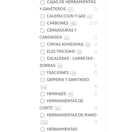
CAJAS DE HERRAMIENTAS
Y GAVETEROS
69
CALEFACCION Y GAS
47
CARBONES
185
CERRADURAS Y
CANDADOS
42
CINTAS ADHESIVAS
53
ELECTRICIDAD
29
ESCALERAS - CARRETAS -
ZORRAS
26
FIJACIONES
331
GRIFERIA Y SANITARIO
166
HERRAJES
171
HERRAMIENTAS DE
CORTE
316
HERRAMIENTAS DE MANO
636
HERRAMIENTAS