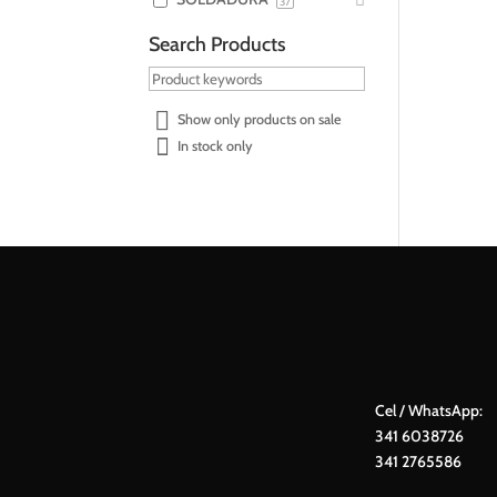
37
Search Products
Show only products on sale
In stock only
Cel / WhatsApp:
341 6038726
341 2765586