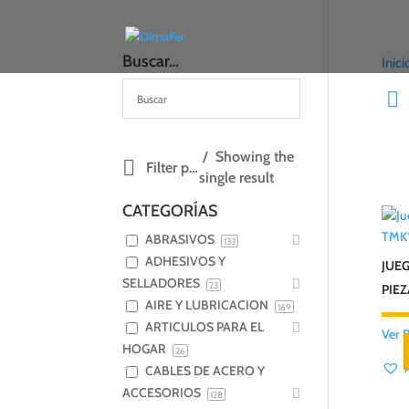
Buscar…
Inici
Showing the
Filter products
single result
CATEGORÍAS
TMK
ABRASIVOS
133
ADHESIVOS Y
JUE
SELLADORES
23
PIEZ
AIRE Y LUBRICACION
169
ARTICULOS PARA EL
Ver 
HOGAR
26
CABLES DE ACERO Y
ACCESORIOS
128