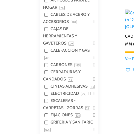
ARTICULOS PARA EL
HOGAR
26
CABLES DE ACERO Y
ACCESORIOS
128
JOL
CAJAS DE
HERRAMIENTAS Y
CAD
GAVETEROS
MM (
69
CALEFACCION Y GAS
Ver 
47
CARBONES
185
CERRADURAS Y
CANDADOS
42
CINTAS ADHESIVAS
53
ELECTRICIDAD
29
ESCALERAS -
CARRETAS - ZORRAS
26
FIJACIONES
331
GRIFERIA Y SANITARIO
166