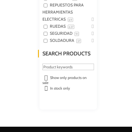
REPUESTOS PARA
HERRAMIENTAS
ELECTRICAS
69
RUEDAS
637
SEGURIDAD
91
SOLDADURA
37
SEARCH PRODUCTS
Show only products on
sale
In stock only