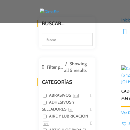
Inici
BUSCAR…
Showing
Filter products
all 5 results
CATEGORÍAS
JOL
CAD
ABRASIVOS
133
MM (
ADHESIVOS Y
SELLADORES
23
Ver 
AIRE Y LUBRICACION
169