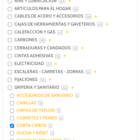
AIRE Y LUBRICACION
169
ARTICULOS PARA EL HOGAR
26
CABLES DE ACERO Y ACCESORIOS
128
CAJAS DE HERRAMIENTAS Y GAVETEROS
69
CALEFACCION Y GAS
47
CARBONES
185
CERRADURAS Y CANDADOS
42
CINTAS ADHESIVAS
53
ELECTRICIDAD
29
ESCALERAS - CARRETAS - ZORRAS
26
FIJACIONES
331
GRIFERIA Y SANITARIO
166
ACCESORIOS DE SANITARIO
6
CANILLAS
15
CINTAS DE TEFLON
9
COJINETES Y PEINES
6
CORTA CAÑOS
4
DUCHA Y BIDET
3