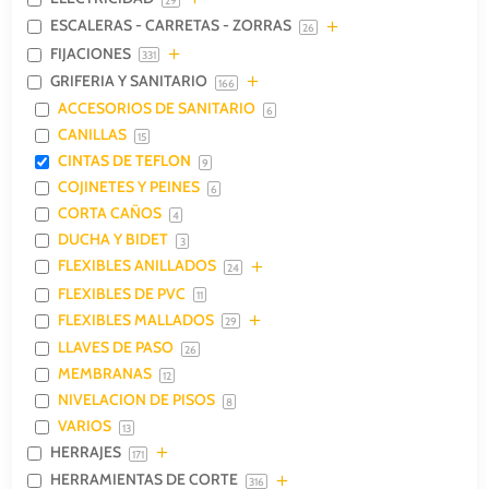
29
ESCALERAS - CARRETAS - ZORRAS
26
FIJACIONES
331
GRIFERIA Y SANITARIO
166
ACCESORIOS DE SANITARIO
6
CANILLAS
15
CINTAS DE TEFLON
9
COJINETES Y PEINES
6
CORTA CAÑOS
4
DUCHA Y BIDET
3
FLEXIBLES ANILLADOS
24
FLEXIBLES DE PVC
11
FLEXIBLES MALLADOS
29
LLAVES DE PASO
26
MEMBRANAS
12
NIVELACION DE PISOS
8
VARIOS
13
HERRAJES
171
HERRAMIENTAS DE CORTE
316