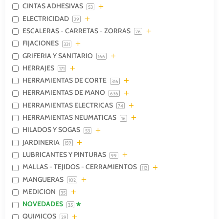
CINTAS ADHESIVAS
53
ELECTRICIDAD
29
ESCALERAS - CARRETAS - ZORRAS
26
FIJACIONES
331
GRIFERIA Y SANITARIO
166
HERRAJES
171
HERRAMIENTAS DE CORTE
316
HERRAMIENTAS DE MANO
636
HERRAMIENTAS ELECTRICAS
74
HERRAMIENTAS NEUMATICAS
16
HILADOS Y SOGAS
53
JARDINERIA
159
LUBRICANTES Y PINTURAS
99
MALLAS - TEJIDOS - CERRAMIENTOS
112
MANGUERAS
102
MEDICION
35
NOVEDADES
35
QUIMICOS
29