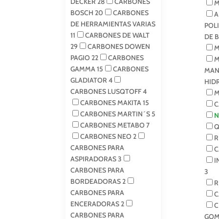
DECKER
28
CARBONES
M
BOSCH
20
CARBONES
A
DE HERRAMIENTAS VARIAS
POL
11
CARBONES DE WALT
DE 
29
CARBONES DOWEN
M
PAGIO
22
CARBONES
M
GAMMA
15
CARBONES
MAN
GLADIATOR
4
HID
CARBONES LUSQTOFF
4
M
CARBONES MAKITA
15
C
CARBONES MARTIN´S
5
N
CARBONES METABO
7
Q
CARBONES NEO
2
R
CARBONES PARA
C
ASPIRADORAS
3
I
CARBONES PARA
3
BORDEADORAS
2
R
CARBONES PARA
C
ENCERADORAS
2
C
CARBONES PARA
GOM