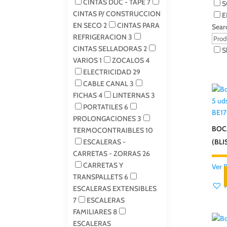
CINTAS DUC - TAPE
7
S
CINTAS P/ CONSTRUCCION
E
EN SECO
2
CINTAS PARA
Sear
REFRIGERACION
3
CINTAS SELLADORAS
2
S
VARIOS
1
ZOCALOS
4
ELECTRICIDAD
29
CABLE CANAL
3
FICHAS
4
LINTERNAS
3
PORTATILES
6
BE1
PROLONGACIONES
3
BOC
TERMOCONTRAIBLES
10
ESCALERAS -
(BLI
CARRETAS - ZORRAS
26
CARRETAS Y
Ver 
TRANSPALLETS
6
ESCALERAS EXTENSIBLES
7
ESCALERAS
FAMILIARES
8
ESCALERAS