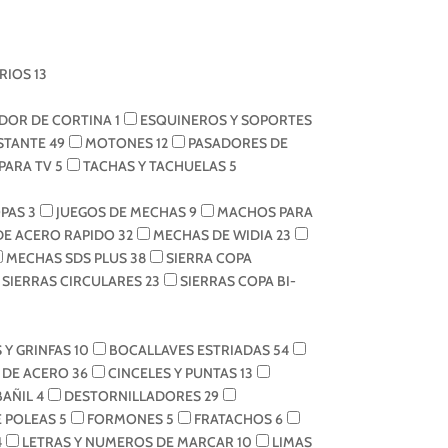
RIOS
13
DOR DE CORTINA
1
ESQUINEROS Y SOPORTES
ESTANTE
49
MOTONES
12
PASADORES DE
PARA TV
5
TACHAS Y TACHUELAS
5
OPAS
3
JUEGOS DE MECHAS
9
MACHOS PARA
DE ACERO RAPIDO
32
MECHAS DE WIDIA
23
MECHAS SDS PLUS
38
SIERRA COPA
SIERRAS CIRCULARES
23
SIERRAS COPA BI-
 Y GRINFAS
10
BOCALLAVES ESTRIADAS
54
S DE ACERO
36
CINCELES Y PUNTAS
13
BAÑIL
4
DESTORNILLADORES
29
E POLEAS
5
FORMONES
5
FRATACHOS
6
4
LETRAS Y NUMEROS DE MARCAR
10
LIMAS