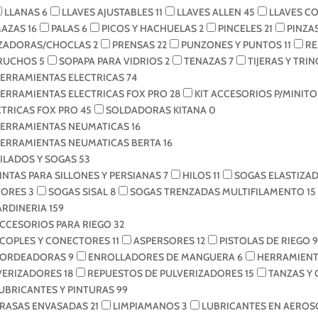
LLANAS
6
LLAVES AJUSTABLES
11
LLAVES ALLEN
45
LLAVES C
AZAS
16
PALAS
6
PICOS Y HACHUELAS
2
PINCELES
21
PINZA
ZADORAS/CHOCLAS
2
PRENSAS
22
PUNZONES Y PUNTOS
11
R
RUCHOS
5
SOPAPA PARA VIDRIOS
2
TENAZAS
7
TIJERAS Y TRI
ERRAMIENTAS ELECTRICAS
74
ERRAMIENTAS ELECTRICAS FOX PRO
28
KIT ACCESORIOS P/MINI
CTRICAS FOX PRO
45
SOLDADORAS KITANA
0
ERRAMIENTAS NEUMATICAS
16
ERRAMIENTAS NEUMATICAS BERTA
16
ILADOS Y SOGAS
53
INTAS PARA SILLONES Y PERSIANAS
7
HILOS
11
SOGAS ELASTIZA
ORES
3
SOGAS SISAL
8
SOGAS TRENZADAS MULTIFILAMENTO
15
ARDINERIA
159
CCESORIOS PARA RIEGO
32
COPLES Y CONECTORES
11
ASPERSORES
12
PISTOLAS DE RIEGO
9
ORDEADORAS
9
ENROLLADORES DE MANGUERA
6
HERRAMIENT
VERIZADORES
18
REPUESTOS DE PULVERIZADORES
15
TANZAS Y
UBRICANTES Y PINTURAS
99
RASAS ENVASADAS
21
LIMPIAMANOS
3
LUBRICANTES EN AERO