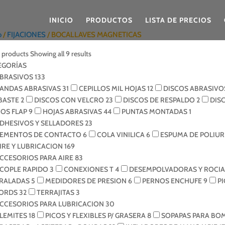
INICIO
PRODUCTOS
LISTA DE PRECIOS
o
/
FIJACIONES
/ BOCALLAVES MAGNETICAS
r products
Showing all 9 results
EGORÍAS
BRASIVOS
133
ANDAS ABRASIVAS
31
CEPILLOS MIL HOJAS
12
DISCOS ABRASIVO
BASTE
2
DISCOS CON VELCRO
23
DISCOS DE RESPALDO
2
DIS
COS FLAP
9
HOJAS ABRASIVAS
44
PUNTAS MONTADAS
1
DHESIVOS Y SELLADORES
23
EMENTOS DE CONTACTO
6
COLA VINILICA
6
ESPUMA DE POLIU
IRE Y LUBRICACION
169
CCESORIOS PARA AIRE
83
COPLE RAPIDO
3
CONEXIONES T
4
DESEMPOLVADORAS Y ROCI
IRALADAS
5
MEDIDORES DE PRESION
6
PERNOS ENCHUFE
9
P
ORDS
32
TERRAJITAS
3
CCESORIOS PARA LUBRICACION
30
LEMITES
18
PICOS Y FLEXIBLES P/ GRASERA
8
SOPAPAS PARA BO