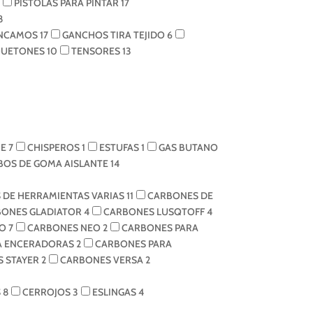
PISTOLAS PARA PINTAR
17
8
NCAMOS
17
GANCHOS TIRA TEJIDO
6
UETONES
10
TENSORES
13
RE
7
CHISPEROS
1
ESTUFAS
1
GAS BUTANO
BOS DE GOMA AISLANTE
14
 DE HERRAMIENTAS VARIAS
11
CARBONES DE
BONES GLADIATOR
4
CARBONES LUSQTOFF
4
BO
7
CARBONES NEO
2
CARBONES PARA
A ENCERADORAS
2
CARBONES PARA
 STAYER
2
CARBONES VERSA
2
S
8
CERROJOS
3
ESLINGAS
4