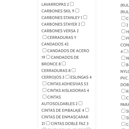
LAVARROPAS
2
(RU
CARBONES SKIL
9
(RU
CARBONES STANLEY
1
C
CARBONES STAYER
2
2
CARBONES VERSA
2
H
CERRADURAS Y
F
CANDADOS
42
CON
CANDADOS DE ACERO
4
19
CANDADOS DE
N
BRONCE
8
B
CERRADURAS
8
NYL
CERROJOS
3
ESLINGAS
4
PVC 
CINTAS ADHESIVAS
53
DOB
CINTAS AISLADORAS
4
R
CINTAS
C
AUTOSOLDABLES
2
PAR
CINTAS DE EMBALAJE
4
S
CINTAS DE ENMASCARAR
S
21
CINTAS DOBLE FAZ
3
C