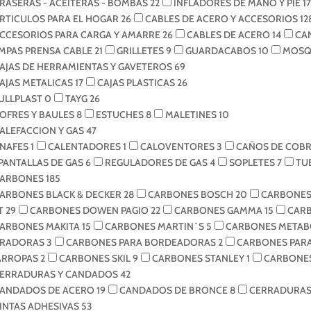
RASERAS - ACEITERAS - BOMBAS
22
INFLADORES DE MANO Y PIE
17
RTICULOS PARA EL HOGAR
26
CABLES DE ACERO Y ACCESORIOS
12
CCESORIOS PARA CARGA Y AMARRE
26
CABLES DE ACERO
14
CA
MPAS PRENSA CABLE
21
GRILLETES
9
GUARDACABOS
10
MOSQ
AJAS DE HERRAMIENTAS Y GAVETEROS
69
AJAS METALICAS
17
CAJAS PLASTICAS
26
ULLPLAST
0
TAYG
26
OFRES Y BAULES
8
ESTUCHES
8
MALETINES
10
ALEFACCION Y GAS
47
NAFES
1
CALENTADORES
1
CALOVENTORES
3
CAÑOS DE COB
PANTALLAS DE GAS
6
REGULADORES DE GAS
4
SOPLETES
7
TU
ARBONES
185
ARBONES BLACK & DECKER
28
CARBONES BOSCH
20
CARBONES
T
29
CARBONES DOWEN PAGIO
22
CARBONES GAMMA
15
CAR
ARBONES MAKITA
15
CARBONES MARTIN´S
5
CARBONES META
IRADORAS
3
CARBONES PARA BORDEADORAS
2
CARBONES PAR
ARROPAS
2
CARBONES SKIL
9
CARBONES STANLEY
1
CARBONES
ERRADURAS Y CANDADOS
42
ANDADOS DE ACERO
19
CANDADOS DE BRONCE
8
CERRADURA
INTAS ADHESIVAS
53