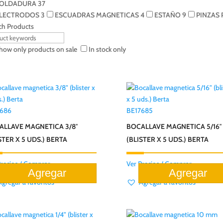
OLDADURA
37
LECTRODOS
3
ESCUADRAS MAGNETICAS
4
ESTAÑO
9
PINZAS
ch Products
how only products on sale
In stock only
7686
BE17685
ALLAVE MAGNETICA 3/8″
BOCALLAVE MAGNETICA 5/16″
STER X 5 UDS.) BERTA
(BLISTER X 5 UDS.) BERTA
Precios / Comprar
Ver Precios / Comprar
Agregar a favoritos
Agregar a favoritos