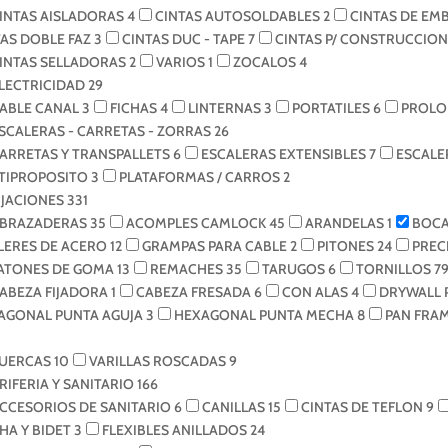
INTAS AISLADORAS
4
CINTAS AUTOSOLDABLES
2
CINTAS DE EM
TAS DOBLE FAZ
3
CINTAS DUC - TAPE
7
CINTAS P/ CONSTRUCCIO
INTAS SELLADORAS
2
VARIOS
1
ZOCALOS
4
LECTRICIDAD
29
ABLE CANAL
3
FICHAS
4
LINTERNAS
3
PORTATILES
6
PROLO
SCALERAS - CARRETAS - ZORRAS
26
ARRETAS Y TRANSPALLETS
6
ESCALERAS EXTENSIBLES
7
ESCALE
TIPROPOSITO
3
PLATAFORMAS / CARROS
2
IJACIONES
331
BRAZADERAS
35
ACOMPLES CAMLOCK
45
ARANDELAS
1
BOCA
ILERES DE ACERO
12
GRAMPAS PARA CABLE
2
PITONES
24
PREC
ATONES DE GOMA
13
REMACHES
35
TARUGOS
6
TORNILLOS
7
ABEZA FIJADORA
1
CABEZA FRESADA
6
CON ALAS
4
DRYWALL 
AGONAL PUNTA AGUJA
3
HEXAGONAL PUNTA MECHA
8
PAN FRA
UERCAS
10
VARILLAS ROSCADAS
9
RIFERIA Y SANITARIO
166
CCESORIOS DE SANITARIO
6
CANILLAS
15
CINTAS DE TEFLON
9
HA Y BIDET
3
FLEXIBLES ANILLADOS
24