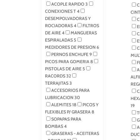
ACOPLE RAPIDO
3
C
CONEXIONES T
4
CIN
DESEMPOLVADORAS Y
C
ROCIADORAS
4
FILTROS
E
DE AIRE
4
MANGUERAS
C
ESPIRALADAS
5
E
MEDIDORES DE PRESION
6
C
PERNOS ENCHUFE
9
MUL
PICOS PARA GOMERIA
8
F
PISTOLAS DE AIRE
5
A
RACORDS
32
ALF
TERRAJITAS
3
REG
ACCESORIOS PARA
C
LUBRICACION
30
HEX
ALEMITES
18
PICOS Y
19
FLEXIBLES P/ GRASERA
8
T
SOPAPAS PARA
G
BOMBAS
4
A
GRASERAS - ACEITERAS
DUC