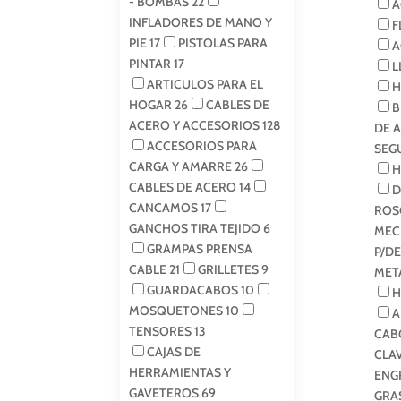
- BOMBAS
22
A
INFLADORES DE MANO Y
F
PIE
17
PISTOLAS PARA
A
PINTAR
17
L
ARTICULOS PARA EL
H
HOGAR
26
CABLES DE
B
ACERO Y ACCESORIOS
128
DE 
ACCESORIOS PARA
SEG
CARGA Y AMARRE
26
H
CABLES DE ACERO
14
D
CANCAMOS
17
ROS
GANCHOS TIRA TEJIDO
6
MEC
GRAMPAS PRENSA
P/D
CABLE
21
GRILLETES
9
MET
GUARDACABOS
10
H
MOSQUETONES
10
A
TENSORES
13
CAB
CAJAS DE
CLA
HERRAMIENTAS Y
ENG
GAVETEROS
69
GRA