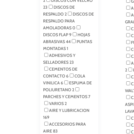
2
DISCOS CON VELCRO
G
23
DISCOS DE
A
RESPALDO
2
DISCOS DE
A
RESPALDO PARA
GRA
AMOLADORAS
0
C
DISCOS FLAP
9
HOJAS
C
ABRASIVAS
44
PUNTAS
F
MONTADAS
1
C
ADHESIVOS Y
C
SELLADORES
23
A
CEMENTOS DE
2
CONTACTO
6
COLA
C
VINILICA
6
ESPUMA DE
C
POLIURETANO
2
WAL
PARCHES Y CEMENTOS
7
C
VARIOS
2
ASP
AIRE Y LUBRICACION
LAV
169
C
ACCESORIOS PARA
C
AIRE
83
C