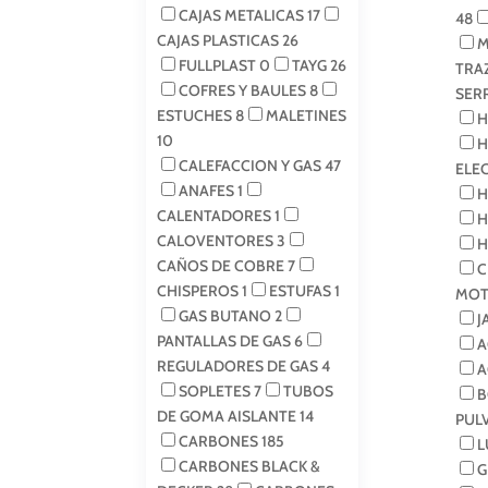
CAJAS METALICAS
17
48
CAJAS PLASTICAS
26
M
FULLPLAST
0
TAYG
26
TRA
COFRES Y BAULES
8
SER
ESTUCHES
8
MALETINES
H
10
H
CALEFACCION Y GAS
47
ELE
ANAFES
1
H
CALENTADORES
1
H
CALOVENTORES
3
H
CAÑOS DE COBRE
7
C
CHISPEROS
1
ESTUFAS
1
MOT
GAS BUTANO
2
J
PANTALLAS DE GAS
6
A
REGULADORES DE GAS
4
A
SOPLETES
7
TUBOS
B
DE GOMA AISLANTE
14
PUL
CARBONES
185
L
CARBONES BLACK &
G