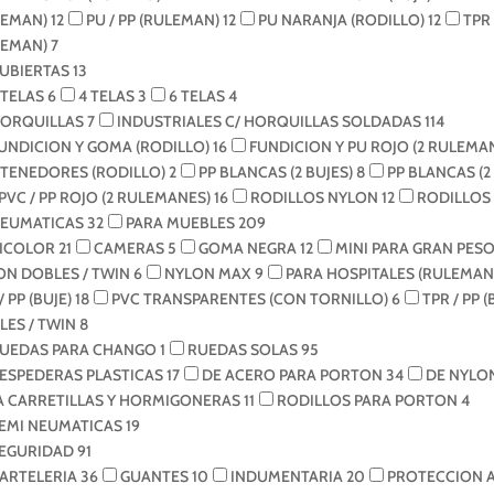
LEMAN)
12
PU / PP (RULEMAN)
12
PU NARANJA (RODILLO)
12
TPR
LEMAN)
7
UBIERTAS
13
 TELAS
6
4 TELAS
3
6 TELAS
4
ORQUILLAS
7
INDUSTRIALES C/ HORQUILLAS SOLDADAS
114
UNDICION Y GOMA (RODILLO)
16
FUNDICION Y PU ROJO (2 RULEMA
TENEDORES (RODILLO)
2
PP BLANCAS (2 BUJES)
8
PP BLANCAS (
PVC / PP ROJO (2 RULEMANES)
16
RODILLOS NYLON
12
RODILLOS
EUMATICAS
32
PARA MUEBLES
209
ICOLOR
21
CAMERAS
5
GOMA NEGRA
12
MINI PARA GRAN PESO
ON DOBLES / TWIN
6
NYLON MAX
9
PARA HOSPITALES (RULEMAN
/ PP (BUJE)
18
PVC TRANSPARENTES (CON TORNILLO)
6
TPR / PP (
LES / TWIN
8
UEDAS PARA CHANGO
1
RUEDAS SOLAS
95
ESPEDERAS PLASTICAS
17
DE ACERO PARA PORTON
34
DE NYLO
A CARRETILLAS Y HORMIGONERAS
11
RODILLOS PARA PORTON
4
EMI NEUMATICAS
19
EGURIDAD
91
ARTELERIA
36
GUANTES
10
INDUMENTARIA
20
PROTECCION 