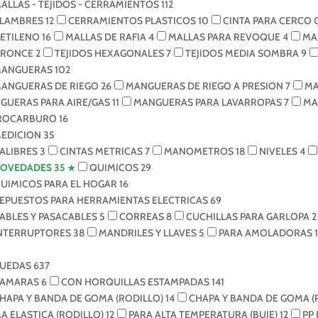
ALLAS - TEJIDOS - CERRAMIENTOS
112
LAMBRES
12
CERRAMIENTOS PLASTICOS
10
CINTA PARA CERCO
IETILENO
16
MALLAS DE RAFIA
4
MALLAS PARA REVOQUE
4
MA
BRONCE
2
TEJIDOS HEXAGONALES
7
TEJIDOS MEDIA SOMBRA
9
ANGUERAS
102
ANGUERAS DE RIEGO
26
MANGUERAS DE RIEGO A PRESION
7
MA
GUERAS PARA AIRE/GAS
11
MANGUERAS PARA LAVARROPAS
7
MA
ROCARBURO
16
EDICION
35
ALIBRES
3
CINTAS METRICAS
7
MANOMETROS
18
NIVELES
4
OVEDADES
35
QUIMICOS
29
UIMICOS PARA EL HOGAR
16
EPUESTOS PARA HERRAMIENTAS ELECTRICAS
69
ABLES Y PASACABLES
5
CORREAS
8
CUCHILLAS PARA GARLOPA
2
NTERRUPTORES
38
MANDRILES Y LLAVES
5
PARA AMOLADORAS
1
UEDAS
637
AMARAS
6
CON HORQUILLAS ESTAMPADAS
141
HAPA Y BANDA DE GOMA (RODILLO)
14
CHAPA Y BANDA DE GOMA 
A ELASTICA (RODILLO)
12
PARA ALTA TEMPERATURA (BUJE)
12
PP