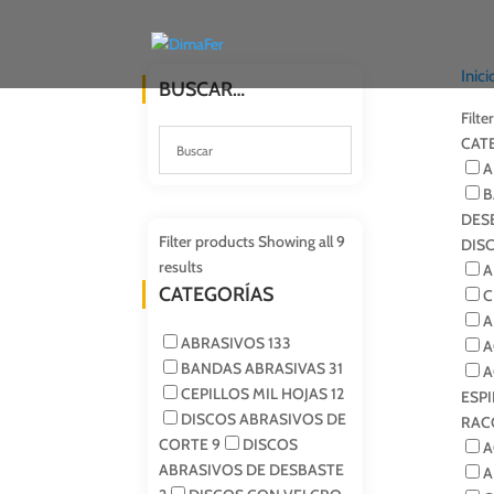
Inici
BUSCAR…
Filte
CAT
A
B
DES
Filter products
Showing all 9
DIS
results
A
CATEGORÍAS
C
A
ABRASIVOS
133
A
BANDAS ABRASIVAS
31
A
CEPILLOS MIL HOJAS
12
ESP
DISCOS ABRASIVOS DE
RAC
CORTE
9
DISCOS
A
ABRASIVOS DE DESBASTE
A