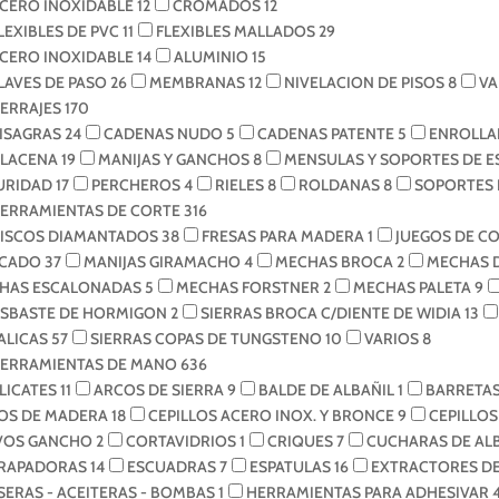
CERO INOXIDABLE
12
CROMADOS
12
LEXIBLES DE PVC
11
FLEXIBLES MALLADOS
29
CERO INOXIDABLE
14
ALUMINIO
15
LAVES DE PASO
26
MEMBRANAS
12
NIVELACION DE PISOS
8
VA
ERRAJES
170
ISAGRAS
24
CADENAS NUDO
5
CADENAS PATENTE
5
ENROLLA
ALACENA
19
MANIJAS Y GANCHOS
8
MENSULAS Y SOPORTES DE 
URIDAD
17
PERCHEROS
4
RIELES
8
ROLDANAS
8
SOPORTES 
ERRAMIENTAS DE CORTE
316
ISCOS DIAMANTADOS
38
FRESAS PARA MADERA
1
JUEGOS DE C
CADO
37
MANIJAS GIRAMACHO
4
MECHAS BROCA
2
MECHAS 
HAS ESCALONADAS
5
MECHAS FORSTNER
2
MECHAS PALETA
9
ESBASTE DE HORMIGON
2
SIERRAS BROCA C/DIENTE DE WIDIA
13
ALICAS
57
SIERRAS COPAS DE TUNGSTENO
10
VARIOS
8
ERRAMIENTAS DE MANO
636
LICATES
11
ARCOS DE SIERRA
9
BALDE DE ALBAÑIL
1
BARRETAS
OS DE MADERA
18
CEPILLOS ACERO INOX. Y BRONCE
9
CEPILLO
VOS GANCHO
2
CORTAVIDRIOS
1
CRIQUES
7
CUCHARAS DE AL
RAPADORAS
14
ESCUADRAS
7
ESPATULAS
16
EXTRACTORES D
SERAS - ACEITERAS - BOMBAS
1
HERRAMIENTAS PARA ADHESIVAR