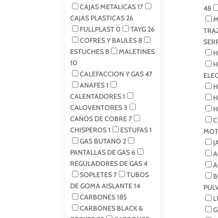
CAJAS METALICAS
17
48
CAJAS PLASTICAS
26
M
FULLPLAST
0
TAYG
26
TRA
COFRES Y BAULES
8
SER
ESTUCHES
8
MALETINES
H
10
H
CALEFACCION Y GAS
47
ELE
ANAFES
1
H
CALENTADORES
1
H
CALOVENTORES
3
H
CAÑOS DE COBRE
7
C
CHISPEROS
1
ESTUFAS
1
MOT
GAS BUTANO
2
J
PANTALLAS DE GAS
6
A
REGULADORES DE GAS
4
A
SOPLETES
7
TUBOS
B
DE GOMA AISLANTE
14
PUL
CARBONES
185
L
CARBONES BLACK &
G