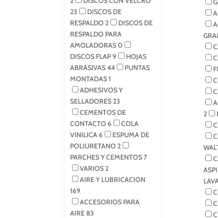
2
DISCOS CON VELCRO
G
23
DISCOS DE
A
RESPALDO
2
DISCOS DE
A
RESPALDO PARA
GRA
AMOLADORAS
0
C
DISCOS FLAP
9
HOJAS
C
ABRASIVAS
44
PUNTAS
F
MONTADAS
1
C
ADHESIVOS Y
C
SELLADORES
23
A
CEMENTOS DE
2
CONTACTO
6
COLA
C
VINILICA
6
ESPUMA DE
C
POLIURETANO
2
WAL
PARCHES Y CEMENTOS
7
C
VARIOS
2
ASP
AIRE Y LUBRICACION
LAV
169
C
ACCESORIOS PARA
C
AIRE
83
C