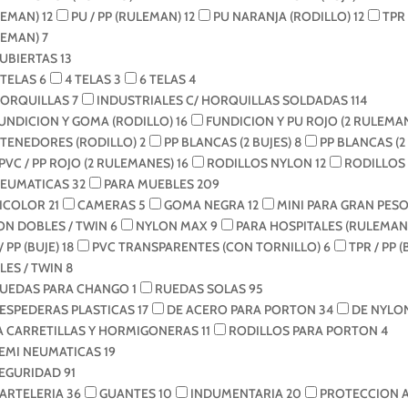
LEMAN)
12
PU / PP (RULEMAN)
12
PU NARANJA (RODILLO)
12
TPR
LEMAN)
7
UBIERTAS
13
 TELAS
6
4 TELAS
3
6 TELAS
4
ORQUILLAS
7
INDUSTRIALES C/ HORQUILLAS SOLDADAS
114
UNDICION Y GOMA (RODILLO)
16
FUNDICION Y PU ROJO (2 RULEMA
TENEDORES (RODILLO)
2
PP BLANCAS (2 BUJES)
8
PP BLANCAS (
PVC / PP ROJO (2 RULEMANES)
16
RODILLOS NYLON
12
RODILLOS
EUMATICAS
32
PARA MUEBLES
209
ICOLOR
21
CAMERAS
5
GOMA NEGRA
12
MINI PARA GRAN PESO
ON DOBLES / TWIN
6
NYLON MAX
9
PARA HOSPITALES (RULEMAN
/ PP (BUJE)
18
PVC TRANSPARENTES (CON TORNILLO)
6
TPR / PP (
LES / TWIN
8
UEDAS PARA CHANGO
1
RUEDAS SOLAS
95
ESPEDERAS PLASTICAS
17
DE ACERO PARA PORTON
34
DE NYLO
A CARRETILLAS Y HORMIGONERAS
11
RODILLOS PARA PORTON
4
EMI NEUMATICAS
19
EGURIDAD
91
ARTELERIA
36
GUANTES
10
INDUMENTARIA
20
PROTECCION 