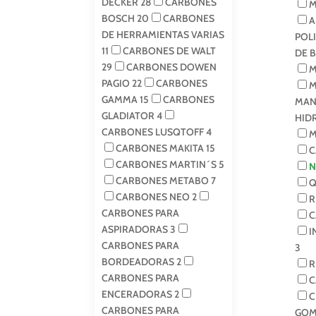
DECKER
28
CARBONES
M
BOSCH
20
CARBONES
A
DE HERRAMIENTAS VARIAS
POL
11
CARBONES DE WALT
DE 
29
CARBONES DOWEN
M
PAGIO
22
CARBONES
M
GAMMA
15
CARBONES
MAN
GLADIATOR
4
HID
CARBONES LUSQTOFF
4
M
CARBONES MAKITA
15
C
CARBONES MARTIN´S
5
N
CARBONES METABO
7
Q
CARBONES NEO
2
R
CARBONES PARA
C
ASPIRADORAS
3
I
CARBONES PARA
3
BORDEADORAS
2
R
CARBONES PARA
C
ENCERADORAS
2
C
CARBONES PARA
GOM