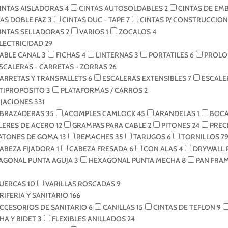
INTAS AISLADORAS
4
CINTAS AUTOSOLDABLES
2
CINTAS DE EM
TAS DOBLE FAZ
3
CINTAS DUC - TAPE
7
CINTAS P/ CONSTRUCCIO
INTAS SELLADORAS
2
VARIOS
1
ZOCALOS
4
LECTRICIDAD
29
ABLE CANAL
3
FICHAS
4
LINTERNAS
3
PORTATILES
6
PROLO
SCALERAS - CARRETAS - ZORRAS
26
ARRETAS Y TRANSPALLETS
6
ESCALERAS EXTENSIBLES
7
ESCALE
TIPROPOSITO
3
PLATAFORMAS / CARROS
2
IJACIONES
331
BRAZADERAS
35
ACOMPLES CAMLOCK
45
ARANDELAS
1
BOCA
ILERES DE ACERO
12
GRAMPAS PARA CABLE
2
PITONES
24
PREC
ATONES DE GOMA
13
REMACHES
35
TARUGOS
6
TORNILLOS
7
ABEZA FIJADORA
1
CABEZA FRESADA
6
CON ALAS
4
DRYWALL 
AGONAL PUNTA AGUJA
3
HEXAGONAL PUNTA MECHA
8
PAN FRA
UERCAS
10
VARILLAS ROSCADAS
9
RIFERIA Y SANITARIO
166
CCESORIOS DE SANITARIO
6
CANILLAS
15
CINTAS DE TEFLON
9
HA Y BIDET
3
FLEXIBLES ANILLADOS
24