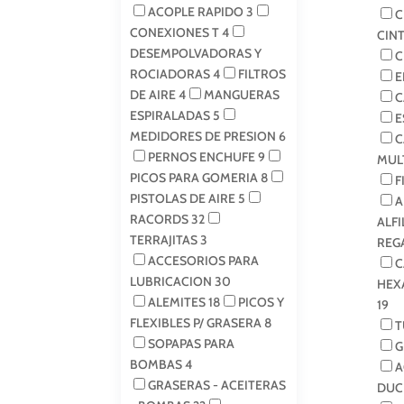
ACOPLE RAPIDO
3
C
CONEXIONES T
4
CIN
DESEMPOLVADORAS Y
C
ROCIADORAS
4
FILTROS
E
DE AIRE
4
MANGUERAS
C
ESPIRALADAS
5
E
MEDIDORES DE PRESION
6
C
PERNOS ENCHUFE
9
MUL
PICOS PARA GOMERIA
8
F
PISTOLAS DE AIRE
5
A
RACORDS
32
ALF
TERRAJITAS
3
REG
ACCESORIOS PARA
C
LUBRICACION
30
HEX
ALEMITES
18
PICOS Y
19
FLEXIBLES P/ GRASERA
8
T
SOPAPAS PARA
G
BOMBAS
4
A
GRASERAS - ACEITERAS
DUC