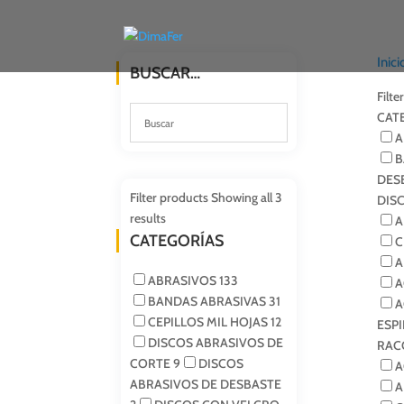
Inici
BUSCAR…
Filte
CAT
A
B
DES
Filter products
Showing all 3
DIS
results
A
CATEGORÍAS
C
A
ABRASIVOS
133
A
BANDAS ABRASIVAS
31
A
CEPILLOS MIL HOJAS
12
ESP
DISCOS ABRASIVOS DE
RAC
CORTE
9
DISCOS
A
ABRASIVOS DE DESBASTE
A