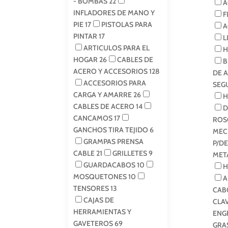
- BOMBAS
22
A
INFLADORES DE MANO Y
F
PIE
17
PISTOLAS PARA
A
PINTAR
17
L
ARTICULOS PARA EL
H
HOGAR
26
CABLES DE
B
ACERO Y ACCESORIOS
128
DE 
ACCESORIOS PARA
SEG
CARGA Y AMARRE
26
H
CABLES DE ACERO
14
D
CANCAMOS
17
ROS
GANCHOS TIRA TEJIDO
6
MEC
GRAMPAS PRENSA
P/D
CABLE
21
GRILLETES
9
MET
GUARDACABOS
10
H
MOSQUETONES
10
A
TENSORES
13
CAB
CAJAS DE
CLA
HERRAMIENTAS Y
ENG
GAVETEROS
69
GRA