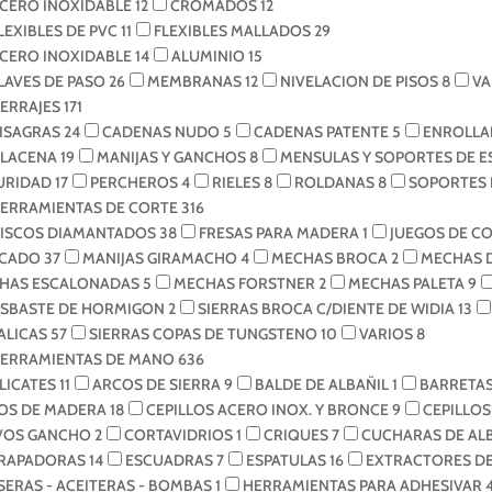
CERO INOXIDABLE
12
CROMADOS
12
LEXIBLES DE PVC
11
FLEXIBLES MALLADOS
29
CERO INOXIDABLE
14
ALUMINIO
15
LAVES DE PASO
26
MEMBRANAS
12
NIVELACION DE PISOS
8
VA
ERRAJES
171
ISAGRAS
24
CADENAS NUDO
5
CADENAS PATENTE
5
ENROLLA
ALACENA
19
MANIJAS Y GANCHOS
8
MENSULAS Y SOPORTES DE 
URIDAD
17
PERCHEROS
4
RIELES
8
ROLDANAS
8
SOPORTES 
ERRAMIENTAS DE CORTE
316
ISCOS DIAMANTADOS
38
FRESAS PARA MADERA
1
JUEGOS DE C
CADO
37
MANIJAS GIRAMACHO
4
MECHAS BROCA
2
MECHAS 
HAS ESCALONADAS
5
MECHAS FORSTNER
2
MECHAS PALETA
9
ESBASTE DE HORMIGON
2
SIERRAS BROCA C/DIENTE DE WIDIA
13
ALICAS
57
SIERRAS COPAS DE TUNGSTENO
10
VARIOS
8
ERRAMIENTAS DE MANO
636
LICATES
11
ARCOS DE SIERRA
9
BALDE DE ALBAÑIL
1
BARRETAS
OS DE MADERA
18
CEPILLOS ACERO INOX. Y BRONCE
9
CEPILLO
VOS GANCHO
2
CORTAVIDRIOS
1
CRIQUES
7
CUCHARAS DE AL
RAPADORAS
14
ESCUADRAS
7
ESPATULAS
16
EXTRACTORES D
SERAS - ACEITERAS - BOMBAS
1
HERRAMIENTAS PARA ADHESIVAR