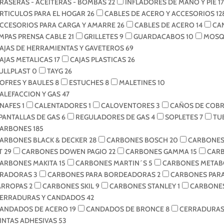
RASERAS - ACEITERAS - BOMBAS
22
INFLADORES DE MANO Y PIE
17
RTICULOS PARA EL HOGAR
26
CABLES DE ACERO Y ACCESORIOS
12
CCESORIOS PARA CARGA Y AMARRE
26
CABLES DE ACERO
14
CA
MPAS PRENSA CABLE
21
GRILLETES
9
GUARDACABOS
10
MOSQ
AJAS DE HERRAMIENTAS Y GAVETEROS
69
AJAS METALICAS
17
CAJAS PLASTICAS
26
ULLPLAST
0
TAYG
26
OFRES Y BAULES
8
ESTUCHES
8
MALETINES
10
ALEFACCION Y GAS
47
NAFES
1
CALENTADORES
1
CALOVENTORES
3
CAÑOS DE COB
PANTALLAS DE GAS
6
REGULADORES DE GAS
4
SOPLETES
7
TU
ARBONES
185
ARBONES BLACK & DECKER
28
CARBONES BOSCH
20
CARBONES
T
29
CARBONES DOWEN PAGIO
22
CARBONES GAMMA
15
CAR
ARBONES MAKITA
15
CARBONES MARTIN´S
5
CARBONES META
IRADORAS
3
CARBONES PARA BORDEADORAS
2
CARBONES PAR
ARROPAS
2
CARBONES SKIL
9
CARBONES STANLEY
1
CARBONES
ERRADURAS Y CANDADOS
42
ANDADOS DE ACERO
19
CANDADOS DE BRONCE
8
CERRADURA
INTAS ADHESIVAS
53