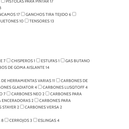
PISTOLAS PARA PINTAR
17
8
NCAMOS
17
GANCHOS TIRA TEJIDO
6
UETONES
10
TENSORES
13
RE
7
CHISPEROS
1
ESTUFAS
1
GAS BUTANO
BOS DE GOMA AISLANTE
14
 DE HERRAMIENTAS VARIAS
11
CARBONES DE
BONES GLADIATOR
4
CARBONES LUSQTOFF
4
BO
7
CARBONES NEO
2
CARBONES PARA
A ENCERADORAS
2
CARBONES PARA
 STAYER
2
CARBONES VERSA
2
S
8
CERROJOS
3
ESLINGAS
4