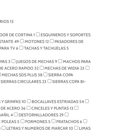
RIOS
13
DOR DE CORTINA
1
ESQUINEROS Y SOPORTES
ESTANTE
49
MOTONES
12
PASADORES DE
PARA TV
6
TACHAS Y TACHUELAS
5
OPAS
3
JUEGOS DE MECHAS
9
MACHOS PARA
DE ACERO RAPIDO
32
MECHAS DE WIDIA
23
MECHAS SDS PLUS
38
SIERRA COPA
SIERRAS CIRCULARES
23
SIERRAS COPA BI-
 Y GRINFAS
10
BOCALLAVES ESTRIADAS
54
S DE ACERO
36
CINCELES Y PUNTAS
13
BAÑIL
4
DESTORNILLADORES
29
E POLEAS
5
FORMONES
5
FRATACHOS
6
4
LETRAS Y NUMEROS DE MARCAR
10
LIMAS