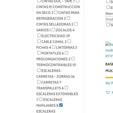
CINTAS DUC - TAPE
7
S
CINTAS P/ CONSTRUCCION
E
EN SECO
2
CINTAS PARA
Sear
REFRIGERACION
3
CINTAS SELLADORAS
2
S
VARIOS
1
ZOCALOS
4
ELECTRICIDAD
29
CABLE CANAL
3
FICHAS
4
LINTERNAS
3
PORTATILES
6
KT17
PROLONGACIONES
3
BAS
TERMOCONTRAIBLES
10
ESCALERAS -
MUL
CARRETAS - ZORRAS
26
CARRETAS Y
Ver 
TRANSPALLETS
6
ESCALERAS EXTENSIBLES
7
ESCALERAS
FAMILIARES
8
ESCALERAS