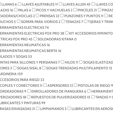
LLANAS
6
LLAVES AJUSTABLES
11
LLAVES ALLEN
45
LLAVES C
AZAS
16
PALAS
6
PICOS Y HACHUELAS
2
PINCELES
21
PINZA
ZADORAS/CHOCLAS
2
PRENSAS
22
PUNZONES Y PUNTOS
11
R
RUCHOS
5
SOPAPA PARA VIDRIOS
2
TENAZAS
7
TIJERAS Y TRI
ERRAMIENTAS ELECTRICAS
74
ERRAMIENTAS ELECTRICAS FOX PRO
28
KIT ACCESORIOS P/MINI
CTRICAS FOX PRO
45
SOLDADORAS KITANA
0
ERRAMIENTAS NEUMATICAS
16
ERRAMIENTAS NEUMATICAS BERTA
16
ILADOS Y SOGAS
53
INTAS PARA SILLONES Y PERSIANAS
7
HILOS
11
SOGAS ELASTIZA
ORES
3
SOGAS SISAL
8
SOGAS TRENZADAS MULTIFILAMENTO
15
ARDINERIA
159
CCESORIOS PARA RIEGO
32
COPLES Y CONECTORES
11
ASPERSORES
12
PISTOLAS DE RIEGO
9
ORDEADORAS
9
ENROLLADORES DE MANGUERA
6
HERRAMIENT
VERIZADORES
18
REPUESTOS DE PULVERIZADORES
15
TANZAS Y
UBRICANTES Y PINTURAS
99
RASAS ENVASADAS
21
LIMPIAMANOS
3
LUBRICANTES EN AERO