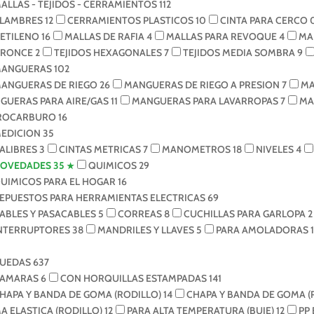
ALLAS - TEJIDOS - CERRAMIENTOS
112
LAMBRES
12
CERRAMIENTOS PLASTICOS
10
CINTA PARA CERCO
IETILENO
16
MALLAS DE RAFIA
4
MALLAS PARA REVOQUE
4
MA
BRONCE
2
TEJIDOS HEXAGONALES
7
TEJIDOS MEDIA SOMBRA
9
ANGUERAS
102
ANGUERAS DE RIEGO
26
MANGUERAS DE RIEGO A PRESION
7
MA
GUERAS PARA AIRE/GAS
11
MANGUERAS PARA LAVARROPAS
7
MA
ROCARBURO
16
EDICION
35
ALIBRES
3
CINTAS METRICAS
7
MANOMETROS
18
NIVELES
4
OVEDADES
35
QUIMICOS
29
UIMICOS PARA EL HOGAR
16
EPUESTOS PARA HERRAMIENTAS ELECTRICAS
69
ABLES Y PASACABLES
5
CORREAS
8
CUCHILLAS PARA GARLOPA
2
NTERRUPTORES
38
MANDRILES Y LLAVES
5
PARA AMOLADORAS
1
UEDAS
637
AMARAS
6
CON HORQUILLAS ESTAMPADAS
141
HAPA Y BANDA DE GOMA (RODILLO)
14
CHAPA Y BANDA DE GOMA 
A ELASTICA (RODILLO)
12
PARA ALTA TEMPERATURA (BUJE)
12
PP