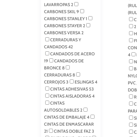
LAVARROPAS
2
(RU
CARBONES SKIL
9
(RU
CARBONES STANLEY
1
C
CARBONES STAYER
2
2
CARBONES VERSA
2
H
CERRADURAS Y
F
CANDADOS
42
CON
CANDADOS DE ACERO
4
19
CANDADOS DE
N
BRONCE
8
B
CERRADURAS
8
NYL
CERROJOS
3
ESLINGAS
4
PVC 
CINTAS ADHESIVAS
53
DOB
CINTAS AISLADORAS
4
R
CINTAS
C
AUTOSOLDABLES
2
PAR
CINTAS DE EMBALAJE
4
S
CINTAS DE ENMASCARAR
S
21
CINTAS DOBLE FAZ
3
C