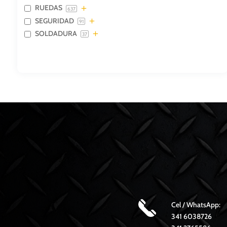
RUEDAS
637
SEGURIDAD
91
SOLDADURA
37
Cel / WhatsApp:
341 6038726