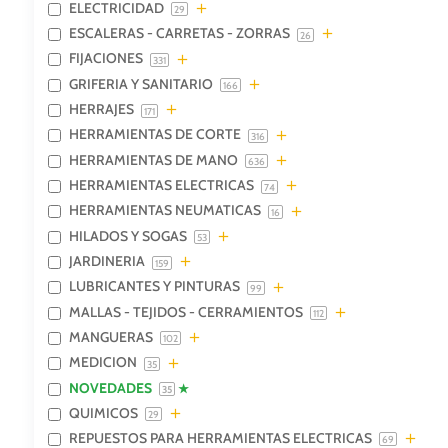
ELECTRICIDAD
29
ESCALERAS - CARRETAS - ZORRAS
26
FIJACIONES
331
GRIFERIA Y SANITARIO
166
HERRAJES
171
HERRAMIENTAS DE CORTE
316
HERRAMIENTAS DE MANO
636
HERRAMIENTAS ELECTRICAS
74
HERRAMIENTAS NEUMATICAS
16
HILADOS Y SOGAS
53
JARDINERIA
159
LUBRICANTES Y PINTURAS
99
MALLAS - TEJIDOS - CERRAMIENTOS
112
MANGUERAS
102
MEDICION
35
NOVEDADES
35
QUIMICOS
29
REPUESTOS PARA HERRAMIENTAS ELECTRICAS
69