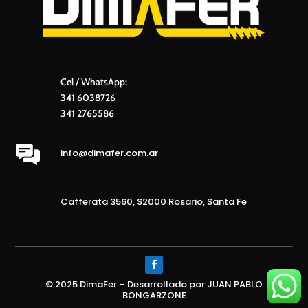
Cel / WhatsApp:
341 6038726
341 2765586
info@dimafer.com.ar
Cafferata 3560, S2000 Rosario, Santa Fe
© 2025 DimaFer – Desarrollado por JUAN PABLO
BONGARZONE