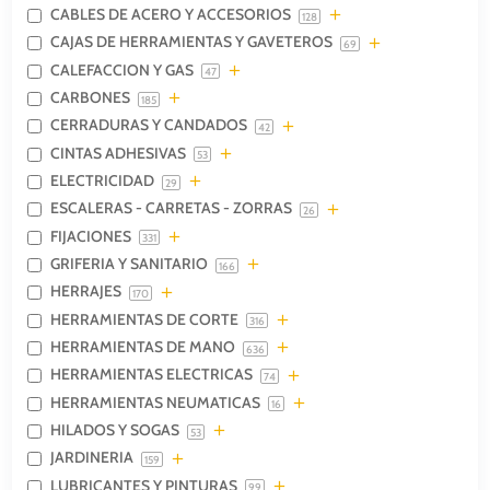
CABLES DE ACERO Y ACCESORIOS
128
CAJAS DE HERRAMIENTAS Y GAVETEROS
69
CALEFACCION Y GAS
47
CARBONES
185
CERRADURAS Y CANDADOS
42
CINTAS ADHESIVAS
53
ELECTRICIDAD
29
ESCALERAS - CARRETAS - ZORRAS
26
FIJACIONES
331
GRIFERIA Y SANITARIO
166
HERRAJES
170
HERRAMIENTAS DE CORTE
316
HERRAMIENTAS DE MANO
636
HERRAMIENTAS ELECTRICAS
74
HERRAMIENTAS NEUMATICAS
16
HILADOS Y SOGAS
53
JARDINERIA
159
LUBRICANTES Y PINTURAS
99