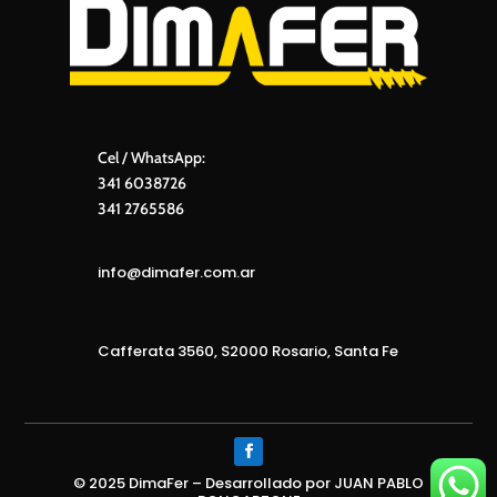
Cel / WhatsApp:
341 6038726
341 2765586
info@dimafer.com.ar
Cafferata 3560, S2000 Rosario, Santa Fe
© 2025 DimaFer – Desarrollado por JUAN PABLO