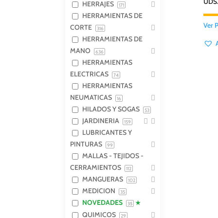
UDS.
HERRAJES
171
HERRAMIENTAS DE
Ver 
CORTE
316
HERRAMIENTAS DE
MANO
636
HERRAMIENTAS
ELECTRICAS
74
HERRAMIENTAS
NEUMATICAS
16
HILADOS Y SOGAS
53
JARDINERIA
159
LUBRICANTES Y
PINTURAS
99
MALLAS - TEJIDOS -
CERRAMIENTOS
112
MANGUERAS
102
MEDICION
35
NOVEDADES
35
QUIMICOS
29