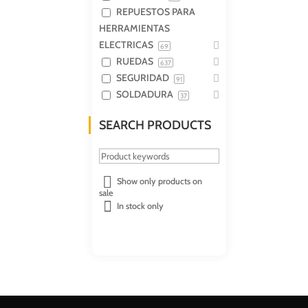
REPUESTOS PARA
HERRAMIENTAS
ELECTRICAS
69
RUEDAS
637
SEGURIDAD
91
SOLDADURA
37
SEARCH PRODUCTS
Show only products on
sale
In stock only