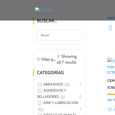
Inici
BUSCAR…
Showing
Filter products
all 7 results
CATEGORÍAS
KT2
CEM
ABRASIVOS
133
(CAJ
ADHESIVOS Y
SELLADORES
23
Ver 
AIRE Y LUBRICACION
169