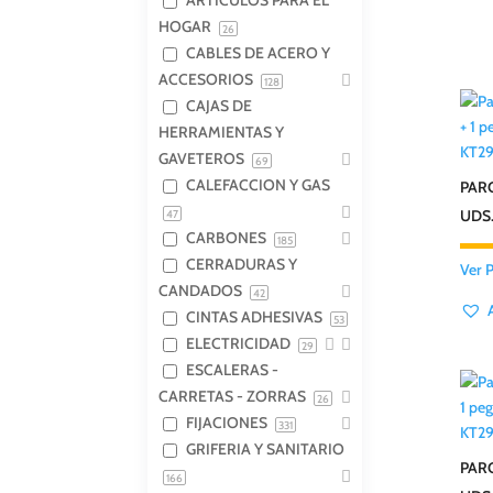
ARTICULOS PARA EL
HOGAR
26
CABLES DE ACERO Y
ACCESORIOS
128
CAJAS DE
HERRAMIENTAS Y
KT29
GAVETEROS
69
CALEFACCION Y GAS
PARC
UDS.
47
CARBONES
185
CERRADURAS Y
Ver 
CANDADOS
42
CINTAS ADHESIVAS
53
ELECTRICIDAD
29
ESCALERAS -
CARRETAS - ZORRAS
26
FIJACIONES
331
KT2
GRIFERIA Y SANITARIO
PARC
166