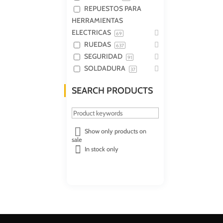
REPUESTOS PARA
HERRAMIENTAS
ELECTRICAS
69
RUEDAS
637
SEGURIDAD
91
SOLDADURA
37
SEARCH PRODUCTS
Show only products on
sale
In stock only