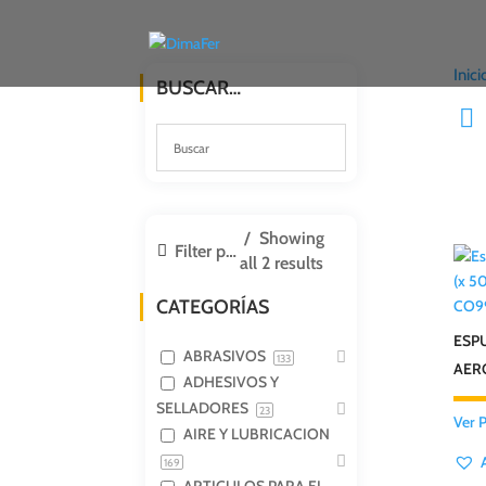
Inici
BUSCAR…
Showing
Filter products
all 2 results
CATEGORÍAS
CO99
ESP
ABRASIVOS
133
AERO
ADHESIVOS Y
SELLADORES
23
Ver 
AIRE Y LUBRICACION
169