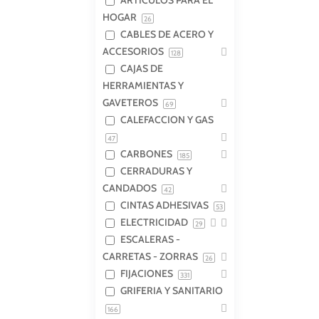
ARTICULOS PARA EL
HOGAR
26
CABLES DE ACERO Y
ACCESORIOS
128
CAJAS DE
HERRAMIENTAS Y
GAVETEROS
69
CALEFACCION Y GAS
47
CARBONES
185
CERRADURAS Y
CANDADOS
42
CINTAS ADHESIVAS
53
ELECTRICIDAD
29
ESCALERAS -
CARRETAS - ZORRAS
26
FIJACIONES
331
GRIFERIA Y SANITARIO
166